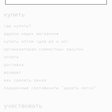
купить
где купить?
адреса наших магазинов
купить оптом (для юл и ип)
организаторам совместных закупок
оплата
доставка
возврат
как сделать заказ
подарочные сертификаты "дарить легко"
участвовать