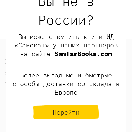
Вы не в
Обращаем Ваше внимание, что отзывы могут
России?
оставлять только зарегистрированные пользователи
сайта
Вы можете купить книги ИД
«Самокат» у наших партнеров
на сайте
SamTamBooks.com
узнать
о нас
Более выгодные и быстрые
способы доставки со склада в
контакты
Европе
foreign rights contacts
политика конфиденциальности
публичная оферта
Перейти
пользовательское соглашение
карта сайта