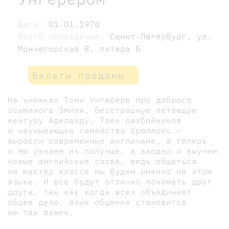
Дата:
01.01.1970
Место проведения:
Санкт-Петербург, ул.
Мончегорская 8, литера Б
Билеты проданы
На книжках Томи Унгерера про доброго
осьминога Эмиля, бесстрашную летающую
кенгуру Аделаиду, Трёх разбойников
и неунывающее семейство Хрюллопс —
выросли современные англичане, а теперь
и мы узнаем их получше, а заодно и выучим
новые английские слова, ведь общаться
на мастер классе мы будем именно на этом
языке. И все будут отлично понимать друг
друга, так как когда всех объединяет
общее дело, язык общения становится
не так важен.