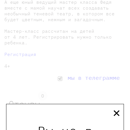
А еще юный ведущий мастер класса Федя
вместе с мамой научат всех создавать
необычный теневой театр, в котором все
будет цветным, нежным и загадочным.
Мастер-класс рассчитан на детей
от 4 лет. Регистрировать нужно только
ребенка.
Регистрация
4+
мы в телеграмме
0
Отзывы
×
Оставить отзыв