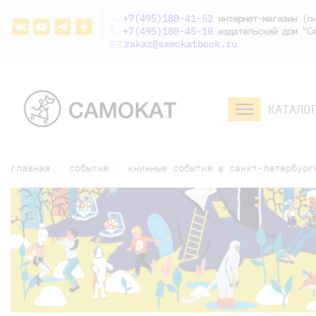
+7(495)180-41-52
интернет-магазин (пн
+7(495)180-45-10
издательский дом "Са
zakaz@samokatbook.ru
КАТАЛО
малышам и
младшим школьникам
дошкольникам
главная
события
книжные события в санкт-петербург