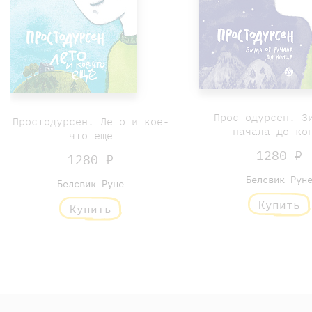
Простодурсен. З
Простодурсен. Лето и кое-
начала до ко
что еще
1280 ₽
1280 ₽
Белсвик Рун
Белсвик Руне
Купить
Купить