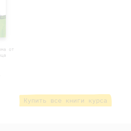
има от
нца
е
Купить все книги курса