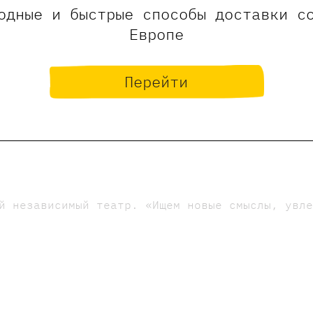
одные и быстрые способы доставки с
Европе
Перейти
й независимый театр. «Ищем новые смыслы, увл