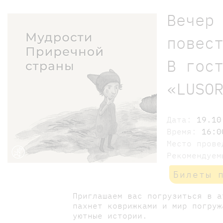
Вечер
повес
В гос
«LUSO
Дата:
19.10
Время:
16:0
Место пров
Рекомендуе
Билеты 
Приглашаем вас погрузиться в а
пахнет коврижками и мир погруж
уютные истории.