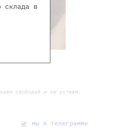
о склада в
екаем свободой и не устаём.
мы в телеграмме