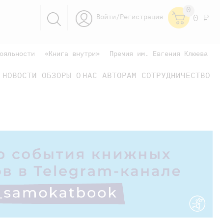
0
Войти/Регистрация
0
Р
ояльности
«Книга внутри»
Премия им. Евгения Клюева
НОВОСТИ
ОБЗОРЫ
О НАС
АВТОРАМ
СОТРУДНИЧЕСТВО
научно-популярные
не только книжки
книги