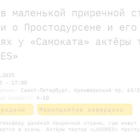
 в маленькой приречной с
ти о Простодурсене и его
тях у «Самоката» актёры 
RES»
.2025
0 - 17:00
едения:
Санкт-Петербург, Кронверкский пр, 63/3
мый возраст:
6-10
проданы
Мероприятие завершено
тмосферу далёкой приречной страны, где живут
ается в осень. Актёры театра «LUSORES» прочт