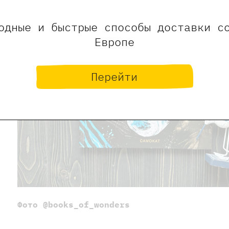
одные и быстрые способы доставки с
Европе
Перейти
Фото @books_of_wonders