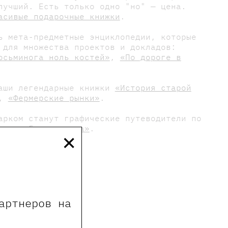
лучший. Есть только одно "но" — цена.
асивые подарочные книжки
.
ь мета-предметные энциклопедии, которые
 для множества проектов и докладов:
осьминога ноль костей»
,
«По дороге в
наши легендарные книжки
«История старой
,
«Фермерские рынки»
.
арком станут графические путеводители по
×
н»
и
«Горе от ума»
.
артнеров на