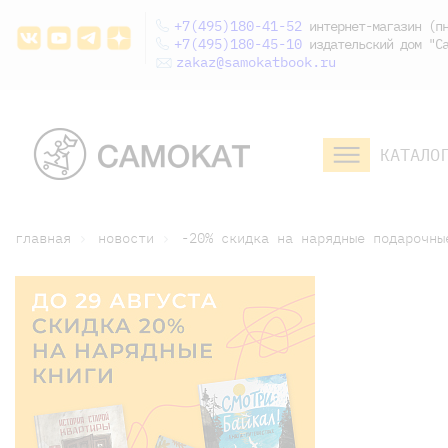
+7(495)180-41-52
интернет-магазин (пн
+7(495)180-45-10
издательский дом "Са
zakaz@samokatbook.ru
КАТАЛО
малышам и
младшим школьникам
дошкольникам
главная
новости
-20% скидка на нарядные подарочны