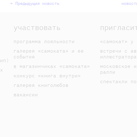
← Предыдущая новость
новост
участвовать
пригласи
программа лояльности
«самокат» у 
галерея «самоката» и ее
встречи с ав
события
иллюстратора
ип)
в магазинчиках «самоката»
московское и
х
ралли
конкурс «книга внутри»
спектакли по
галерея книголюбов
вакансии