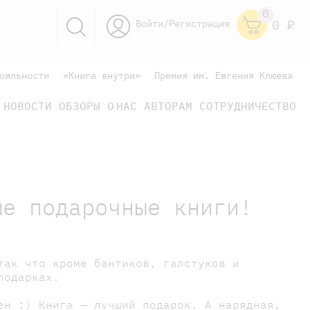
0
Войти/Регистрация
0
Р
ояльности
«Книга внутри»
Премия им. Евгения Клюева
НОВОСТИ
ОБЗОРЫ
О НАС
АВТОРАМ
СОТРУДНИЧЕСТВО
научно-популярные
не только книжки
книги
ые подарочные книги!
так что кроме бантиков, галстуков и
подарках.
ен :) Книга — лучший подарок. А нарядная,