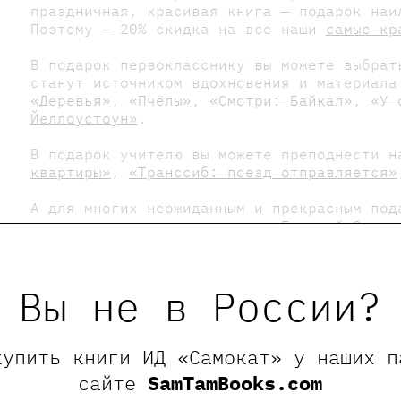
праздничная, красивая книга — подарок наи
Поэтому — 20% скидка на все наши
самые кр
В подарок первокласснику вы можете выбрат
станут источником вдохновения и материала
«Деревья»
,
«Пчёлы»
,
«Смотри: Байкал»
,
«У 
Йеллоустоун»
.
В подарок учителю вы можете преподнести 
квартиры»
,
«Транссиб: поезд отправляется»
А для многих неожиданным и прекрасным под
классическим произведениям
«Евгений Онеги
Вы не в России?
купить книги ИД «Самокат» у наших п
сайте
SamTamBooks.com