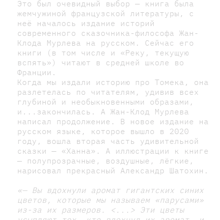
Это был очевидный выбор — книга была
жемчужиной французской литературы, с
неё началось издание историй
современного сказочника-философа Жан-
Клода Мурлева на русском. Сейчас его
книги (в том числе и «Реку, текущую
вспять») читают в средней школе во
Франции.
Когда мы издали историю про Томека, она
разлетелась по читателям, удивив всех
глубиной и необыкновенными образами,
и...закончилась. А Жан-Клод Мурлева
написал продолжение. В новое издание на
русском языке, которое вышло в 2020
году, вошла вторая часть удивительной
сказки — «Ханна». А иллюстрации к книге
— полупрозрачные, воздушные, лёгкие,
нарисовал прекрасный Александр Шатохин.
«— Вы вдохнули аромат гигантских синих
цветов, которые мы называем «парусами»
из-за их размеров. <...> Эти цветы
усыпляют тех, кто вдохнул их аромат, и