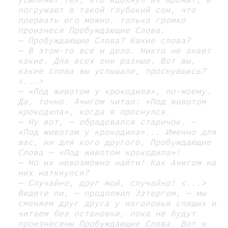
погружают в такой глубокий сон, что
прервать его можно, только громко
произнеся Пробуждающие Слова.
— Пробуждающие Слова? Какие слова?
— В этом-то все и дело. Никто не знает
какие. Для всех они разные. Вот вы,
какие слова вы услышали, проснувшись?
<...>
— «Под животом у крокодила», по-моему.
Да, точно. Ачигом читал: «Под животом
крокодила», когда я проснулся.
— Ну вот, — обрадовался старичок. —
«Под животом у крокодила»... Именно для
вас, ни для кого другого, Пробуждающие
Слова — «Под животом крокодила»!
— Но их невозможно найти! Как Ачигом на
них наткнулся?
— Случайно, друг мой, случайно! <...>
Видете ли, — продолжил Эзтергом, — мы
сменяем друг друга у изголовья спящих и
читаем без остановки, пока не будут
произнесены Пробуждающие Слова. Вот и