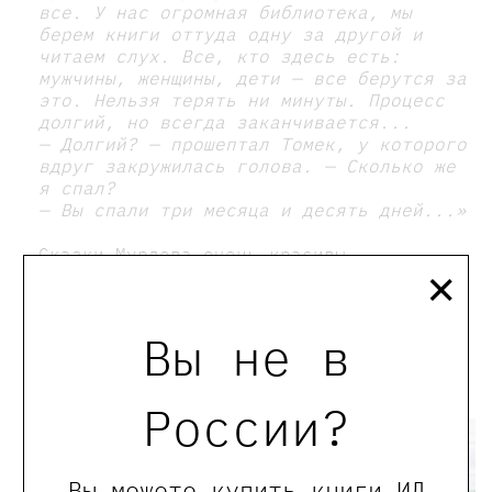
все. У нас огромная библиотека, мы
берем книги оттуда одну за другой и
читаем слух. Все, кто здесь есть:
мужчины, женщины, дети — все берутся за
это. Нельзя терять ни минуты. Процесс
долгий, но всегда заканчивается...
— Долгий? — прошептал Томек, у которого
вдруг закружилась голова. — Сколько же
я спал?
— Вы спали три месяца и десять дней...»
Сказки Мурлева очень красивы,
×
оригинальны и «безразмерны» — на все
возраста. Детям тут — чудеса. Взрослым
— философия и поэзия. Всем —
Вы не в
незабываемое путешествие, которое будто
совершаешь сам, с Томеком или Ханной.
России?
Вы можете купить книги ИД