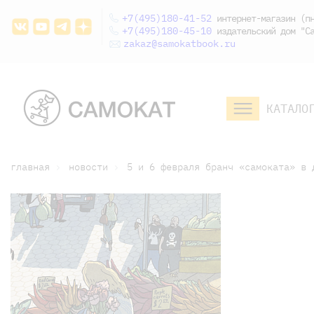
+7(495)180-41-52
интернет-магазин (пн
+7(495)180-45-10
издательский дом "Са
zakaz@samokatbook.ru
КАТАЛО
малышам и
младшим школьникам
дошкольникам
главная
новости
5 и 6 февраля бранч «самоката» в 