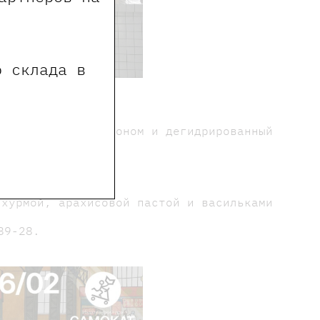
о склада в
я пастернака, беконом и дегидрированный
трюфелем
 хурмой, арахисовой пастой и васильками
89-28.