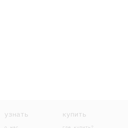
узнать
купить
о нас
где купить?