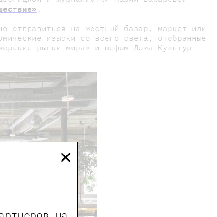
шествие»
.
но отправиться на местный базар, маркет или
омические изыски со всего света, отобранные
мерские рынки мира» и шефом Дома Культур
×
артнеров на