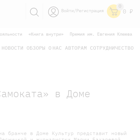
0
Войти/Регистрация
0
Р
ояльности
«Книга внутри»
Премия им. Евгения Клюева
НОВОСТИ
ОБЗОРЫ
О НАС
АВТОРАМ
СОТРУДНИЧЕСТВО
научно-популярные
не только книжки
книги
Самоката» в Доме
на бранче в Доме Культур представит новый
Десницкой и журналистки Марии Бахаревой