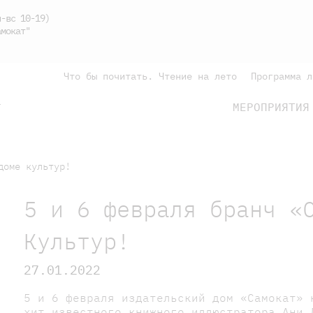
-вс 10-19)
мокат"
Что бы почитать. Чтение на лето
Программа л
МЕРОПРИЯТИЯ
Г
подросткам
родителям
доме культур!
5 и 6 февраля бранч «
Культур!
27.01.2022
5 и 6 февраля издательский дом «Самокат» 
хит известного книжного иллюстратора Ани 