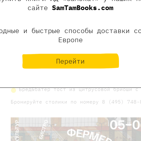
сайте
SamTamBooks.com
одные и быстрые способы доставки с
Европе
Специально меню бранча:
Картофельная тортилья с соусом из корн
Перейти
желтком
Фиш&чипс из палтуса с сырным соусом и 
Бред&батер тост из цитрусовой бриоши с
Бронируйте столики по номеру 8 (495) 748-