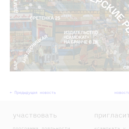
← Предыдущая новость
новост
участвовать
пригласи
программа лояльности
«самокат» у 