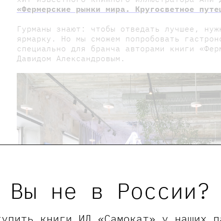
«Фермерские рынки мира. Кругосветное путе
Гурманы знают: чтобы отведать лучшее, нуж
ярмарку. Но мы сможем попробовать гастрон
специально для бранча авторами книги «Фер
Давидом Александровым.
Вы не в России?
купить книги ИД «Самокат» у наших п