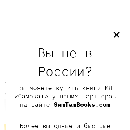
×
Вы не в
← Предыдущая новость
новости Самоката
Следующая новость →
России?
подпишитесь на рассылку, чтобы еженедельно
Вы можете купить книги ИД
получать индивидуальные скидки на наши книги и
мероприятия
«Самокат» у наших партнеров
на сайте
SamTamBooks.com
Политика конфиденциальности
Более выгодные и быстрые
Подписаться