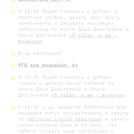
В 14:00 будем говорить о добрых и
приятных словах, делать друг другу
комплименты и рисовать настоящих
кабанчиков по книге Даши Димитровой и
Ольги Дергачевой
«Я кабан, а вы –
вонючки»
.
Вход свободный!
РГБ для молодёжи, 6+
В 18:30 будем говорить о добрых
словах и делать маски кабанов по
книге Даши Димитровой и Ольги
Дергачевой
«Я кабан, а вы – вонючки»
.
С 18:30 и до закрытия библиотеки все
желающие могут поучаствовать в квесте
по
«Истории старой квартиры»
и узнать
какие игрушки были в XX веке, что
любили слушать наши прабабушки и