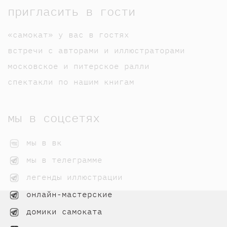
пригласить в гости
«самокат» у вас в гостях
встречи с авторами и иллюстраторами
московское и питерское ралли
спектакли по нашим книгам
мы в соцсетях
мы в вк
мы в телеграмме
легенды иллюстрации
онлайн-мастерские
домики самоката