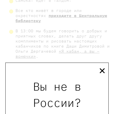
Самокат едет в Талдом!
Все кто живёт в городе или
окрестностях
приходите в Центральную
библиотеку
В 13:00 мы будем говорить о добрых и
приятных словах, делать друг другу
комплименты и рисовать настоящих
кабанчиков по книге Даши Димитровой и
Ольги Дергачевой
«Я кабан, а вы –
вонючки»
.
×
В 14:30 встретимся онлайн с Валей
Филиппенко, автором
«Папа ищет
работу»
. Узнаем, где писалась книга,
Вы не в
кто стал прототипом папы и какая она
– профессия мечты. После встречи
почитаем отрывки и из книги.
России?
Вход свободный!
До скорого!