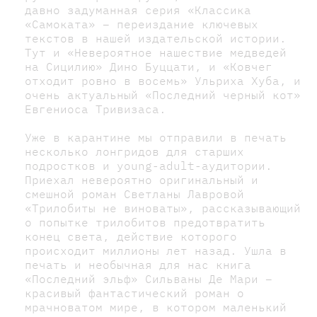
давно задуманная серия «Классика
«Самоката» – переиздание ключевых
текстов в нашей издательской истории.
Тут и «Невероятное нашествие медведей
на Сицилию» Дино Буццати, и «Ковчег
отходит ровно в восемь» Ульриха Хуба, и
очень актуальный «Последний черный кот»
Евгениоса Тривизаса.
Уже в карантине мы отправили в печать
несколько лонгридов для старших
подростков и young-adult-аудитории.
Приехал невероятно оригинальный и
смешной роман Светланы Лавровой
«Трилобиты не виноваты», рассказывающий
о попытке трилобитов предотвратить
конец света, действие которого
происходит миллионы лет назад. Ушла в
печать и необычная для нас книга
«Последний эльф» Сильваны Де Мари –
красивый фантастический роман о
мрачноватом мире, в котором маленький