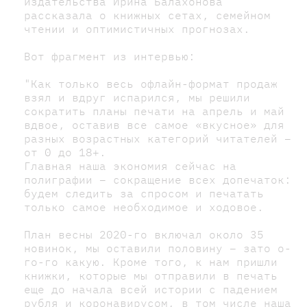
издательства Ирина Балахонова
рассказала о книжных сетах, семейном
чтении и оптимистичных прогнозах.
Вот фрагмент из интервью:
"Как только весь офлайн-формат продаж
взял и вдруг испарился, мы решили
сократить планы печати на апрель и май
вдвое, оставив все самое «вкусное» для
разных возрастных категорий читателей –
от 0 до 18+.
Главная наша экономия сейчас на
полиграфии – сокращение всех допечаток:
будем следить за спросом и печатать
только самое необходимое и ходовое.
План весны 2020-го включал около 35
новинок, мы оставили половину – зато о-
го-го какую. Кроме того, к нам пришли
книжки, которые мы отправили в печать
еще до начала всей истории с падением
рубля и коронавирусом, в том числе наша