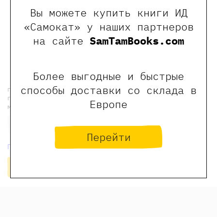
Вы можете купить книги ИД
«Самокат» у наших партнеров
на сайте
SamTamBooks.com
← Предыдущая новость
новости Самоката
Следующая новость →
Более выгодные и быстрые
способы доставки со склада в
подпишитесь на рассылку, чтобы еженедельно
получать индивидуальные скидки на наши книги и
Европе
мероприятия
Перейти
Политика конфиденциальности
Подписаться