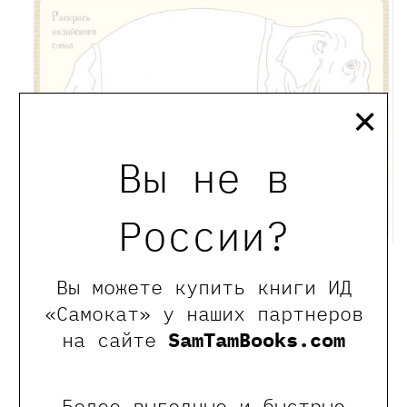
×
Вы не в
России?
СКАЧАТЬ РАСКРАСКУ СЛОНА
Вы можете купить книги ИД
«Самокат» у наших партнеров
Японка в кимоно
на сайте
SamTamBooks.com
Более выгодные и быстрые