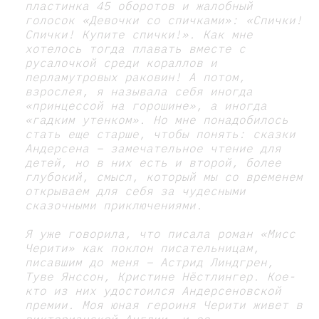
пластинка 45 оборотов и жалобный
голосок «Девочки со спичками»: «Спички!
Спички! Купите спички!». Как мне
хотелось тогда плавать вместе с
русалочкой среди кораллов и
перламутровых раковин! А потом,
взрослея, я называла себя иногда
«принцессой на горошине», а иногда
«гадким утенком». Но мне понадобилось
стать еще старше, чтобы понять: сказки
Андерсена – замечательное чтение для
детей, но в них есть и второй, более
глубокий, смысл, который мы со временем
открываем для себя за чудесными
сказочными приключениями.
Я уже говорила, что писала роман «Мисс
Черити» как поклон писательницам,
писавшим до меня – Астрид Линдгрен,
Туве Янссон, Кристине Нёстлингер. Кое-
кто из них удостоился Андерсеновской
премии. Моя юная героиня Черити живет в
викторианской Англии, и ее