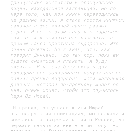
французские институты и французские
лицеи, находящиеся заграницей, но по
мере того, как мои книги переводились
на разные языки, я стала гостем книжных
салонов и фестивалей самых разных
стран. И вот в этом году я в коротком
списке, как принято его называть, на
премию Ганса Христиана Андерсена. Это
очень почетно. Но я знаю, что, как
говорил Диккенс, «до тех пор, пока вы
будете смеяться и плакать, я буду
писать». И я тоже буду писать для
молодежи вне зависимости получу или не
получу премию Андерсена. Хотя маленькая
девочка, которая по-прежнему живет во
мне, очень хочет, чтобы это случилось.
Мари-Од Мюрай.
И правда, мы узнали книги Мюрай
благодаря этим номинациям, мы плакали и
смеялись на встречах с ней в России, мы
держали пальцы за нее в этом году, но
главное - мы будем издавать ее книги,