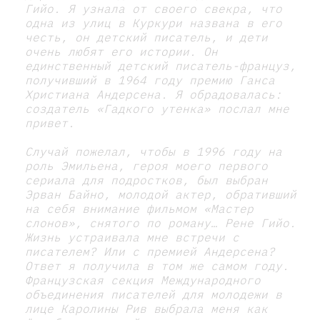
Гийо. Я узнала от своего свекра, что
одна из улиц в Куркури названа в его
честь, он детский писатель, и дети
очень любят его истории. Он
единственный детский писатель-француз,
получивший в 1964 году премию Ганса
Христиана Андерсена. Я обрадовалась:
создатель «Гадкого утенка» послал мне
привет.
Случай пожелал, чтобы в 1996 году на
роль Эмильена, героя моего первого
сериала для подростков, был выбран
Эрван Байно, молодой актер, обративший
на себя внимание фильмом «Мастер
слонов», снятого по роману… Рене Гийо.
Жизнь устраивала мне встречи с
писателем? Или с премией Андерсена?
Ответ я получила в том же самом году.
Французская секция Международного
объединения писателей для молодежи в
лице Каролины Рив выбрала меня как