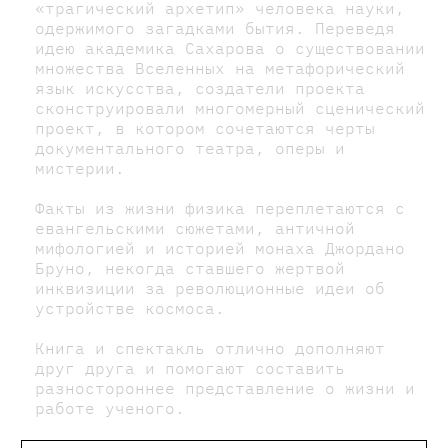
«трагический архетип» человека науки,
одержимого загадками бытия. Переведя
идею академика Сахарова о существовании
множества Вселенных на метафорический
язык искусства, создатели проекта
сконструировали многомерный сценический
проект, в котором сочетаются черты
документального театра, оперы и
мистерии.
Факты из жизни физика переплетаются с
евангельскими сюжетами, античной
мифологией и историей монаха Джордано
Бруно, некогда ставшего жертвой
инквизиции за революционные идеи об
устройстве космоса.
Книга и спектакль отлично дополняют
друг друга и помогают составить
разностороннее представление о жизни и
работе ученого.
Премьерный показ — 19 ноября в театре