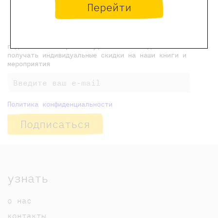
Перейти
новости Самоката
Следующая новость →
подпишитесь на рассылку, чтобы еженедельно
получать индивидуальные скидки на наши книги и
мероприятия
Политика конфиденциальности
Подписаться
узнать
о нас
контакты