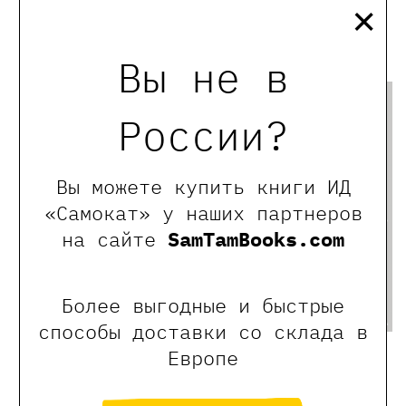
×
«Практика»! Советуем обязательно
сходить.
Вы не в
России?
Вы можете купить книги ИД
«Самокат» у наших партнеров
на сайте
SamTamBooks.com
Более выгодные и быстрые
способы доставки со склада в
Европе
(
«Сахаров. Человек, который не боялся»
)
← Предыдущая новость