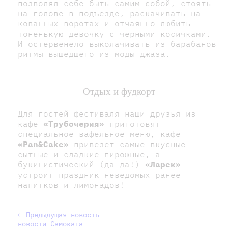
позволял себе быть самим собой, стоять
на голове в подъезде, раскачивать на
кованных воротах и отчаянно любить
тоненькую девочку с черными косичками.
И остервенело выколачивать из барабанов
ритмы вышедшего из моды джаза.
Отдых и фудкорт
Для гостей фестиваля наши друзья из
кафе
«Трубочерия»
приготовят
специальное вафельное меню, кафе
«Pan&Cake»
привезет самые вкусные
сытные и сладкие пирожные, а
букинистический (да-да!)
«Ларек»
устроит праздник неведомых ранее
напитков и лимонадов!
← Предыдущая новость
новости Самоката