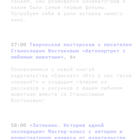
Узнаем, как развивался кинематограф и
какие были самые первые фильмы.
Попробуем себя в роли актеров немого
кино.
17:00
Творческая мастерская с писателем
Станиславом Востоковым «Автопортрет с
любимым животным»
, 6+
Познакомимся с новой книгой
издательства «Самокат» «Кто у нас такой
хороший?» и создадим галерею из
рассказов и рисунков о вашем любимом
животном вместе со Станиславом
Востоковым!
18:00
«Затмение. История одной
экспедиции» Мастер-класс с автором и
иллюстратором комикса от издательства