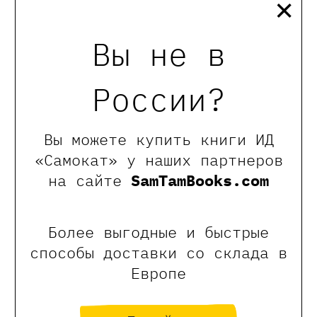
×
Погрузимся в кошачьи истории книг
Вы не в
издательства «Самокат» и создадим
своего уникального кота из глины под
чутким руководством детского мастера
Маши Лурье.
России?
Вы можете купить книги ИД
13:00
«Где находится Кудыкина гора?» .
Мастер-класс по книге от издательства
«Самокат» у наших партнеров
Гудвин
, 6+
на сайте
SamTamBooks.com
Почувствуем себя ученым-филологами и
разберем пословицы и фразеологизмы из
книги издательства «Гудвин» «Где
Более выгодные и быстрые
находится Кудыкина гора?».
способы доставки со склада в
Европе
14:00
«Инженерная мастерская летних
ветров: бумажный двигатель»
, 6+