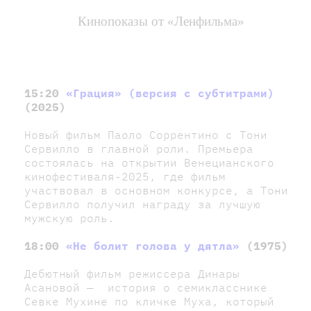
Кинопоказы от «Ленфильма»
15:20
«Грация» (версия с субтитрами)
(2025)
Новый фильм Паоло Соррентино с Тони
Сервилло в главной роли. Премьера
состоялась на открытии Венецианского
кинофестиваля-2025, где фильм
участвовал в основном конкурсе, а Тони
Сервилло получил награду за лучшую
мужскую роль.​
18:00
«Не болит голова у дятла»
(1975)
Дебютный фильм режиссера Динары
Асановой — история о семикласснике
Севке Мухине по кличке Муха, который