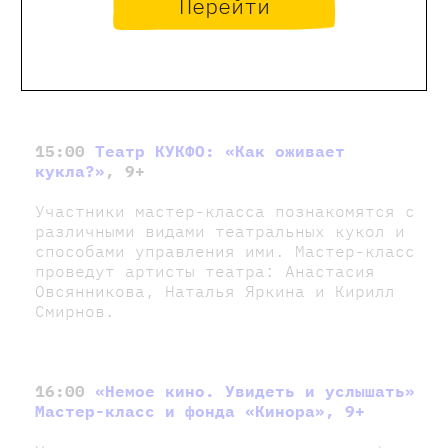
Перейти
Каждый участник соберет свою гигантскую
вертушку из бумаги и разберется в ее
устройстве с инженерной точностью!
15:00
Театр КУКФО: «Как оживает
кукла?»
, 9+
Участники мастер-класса познакомятся с
различными видами театральных кукол и
способами управления ими. Мастер-класс
проведут артисты театра: Анастасия
Овсянникова, Наталья Яркина и Кирилл
Смирнов.
16:00
«Немое кино. Увидеть и услышать»
Мастер-класс и фонда «Кинора», 9+