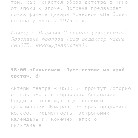
том, как меняется образ детства в кино
от эпохи к эпохе. Встреча предваряет
показ фильма Динары Асановой «Не болит
голова у дятла» 1975 года.
Спикеры:
Василий Степанов (кинокритик),
Ярославна Фролова (шеф-редактор медиа
КИНОТВ, киножурналистка).
18:00 «Гильгамеш. Путешествие на край
света», 6+
Актеры театра «LUSORES» прочтут историю
о Гильгамеше в пересказе Аннамарии
Гоцци и расскажут о древнейшей
цивилизации Шумеров, которая придумала
колесо, письменность, астрономию,
календарь и, конечно, эпос о
Гильгамеше!