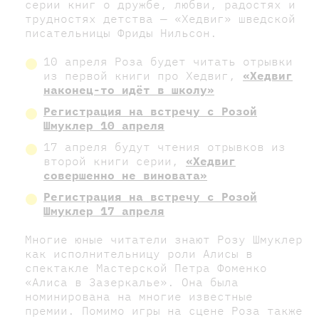
серии книг о дружбе, любви, радостях и
трудностях детства — «Хедвиг» шведской
писательницы Фриды Нильсон.
10 апреля Роза будет читать отрывки
из первой книги про Хедвиг,
«Хедвиг
наконец-то идёт в школу»
Регистрация на встречу с Розой
Шмуклер 10 апреля
17 апреля будут чтения отрывков из
второй книги серии,
«Хедвиг
совершенно не виновата»
Регистрация на встречу с Розой
Шмуклер 17 апреля
Многие юные читатели знают Розу Шмуклер
как исполнительницу роли Алисы в
спектакле Мастерской Петра Фоменко
«Алиса в Зазеркалье». Она была
номинирована на многие известные
премии. Помимо игры на сцене Роза также