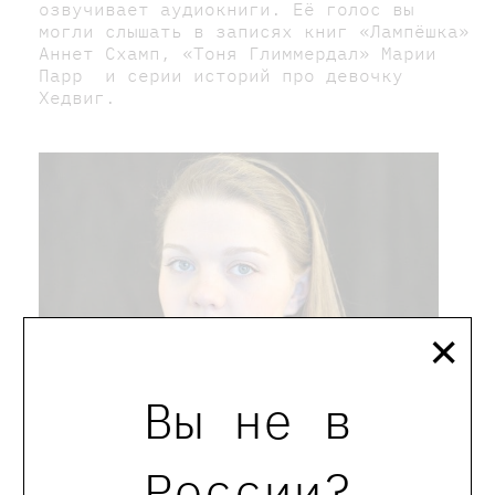
озвучивает аудиокниги. Её голос вы
могли слышать в записях книг «Лампёшка»
Аннет Схамп, «Тоня Глиммердал» Марии
Парр и серии историй про девочку
Хедвиг.
×
Вы не в
России?