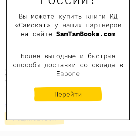
Вы можете купить книги ИД
«Самокат» у наших партнеров
на сайте
SamTamBooks.com
← Предыдущая новость
новости Самоката
Следующая новость →
Более выгодные и быстрые
способы доставки со склада в
подпишитесь на рассылку, чтобы еженедельно
Европе
получать индивидуальные скидки на наши книги и
мероприятия
Перейти
Политика конфиденциальности
Подписаться