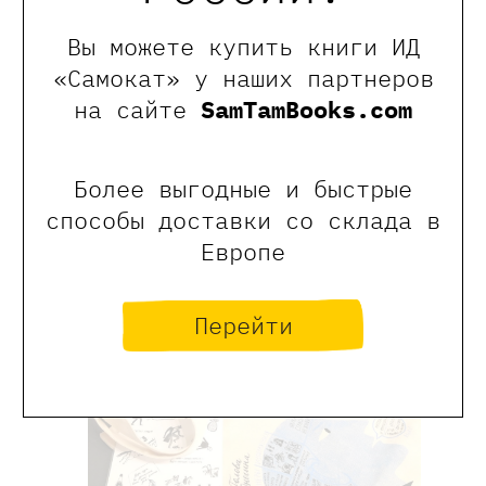
Вы можете купить книги ИД
«Самокат» у наших партнеров
3 приз
— книжка Алексея Олейникова
на сайте
SamTamBooks.com
«Евгений Онегин. Графический
путеводитель»
, сумка и стикерпак с
иллюстрациями Натальи Яскиной.
Более выгодные и быстрые
способы доставки со склада в
Европе
Перейти