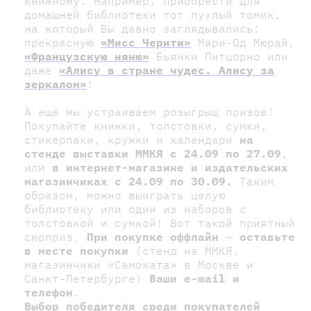
книжному. Например, приобрести для
домашней библиотеки тот пухлый томик,
на который Вы давно заглядывались:
прекрасную
«Мисс Черити»
Мари-Од Мюрай,
«Французскую няню»
Бьянки Питцорно или
даже
«Алису в стране чудес. Алису за
зеркалом»
!
А ещё мы устраиваем розыгрыш призов!
Покупайте книжки, толстовки, сумки,
стикерпаки, кружки и календари
на
стенде выставки ММКЯ с 24.09 по 27.09
,
или
в интернет-магазине и издательских
магазинчиках с 24.09 по 30.09.
Таким
образом, можно выиграть целую
библиотеку или один из наборов с
толстовкой и сумкой! Вот такой приятный
сюрприз.
При покупке оффлайн
—
оставьте
в месте покупки
(стенд на ММКЯ,
магазинчики «Самоката» в Москве и
Санкт-Петербурге)
Ваши e-mail и
телефон
.
Выбор победителя среди покупателей