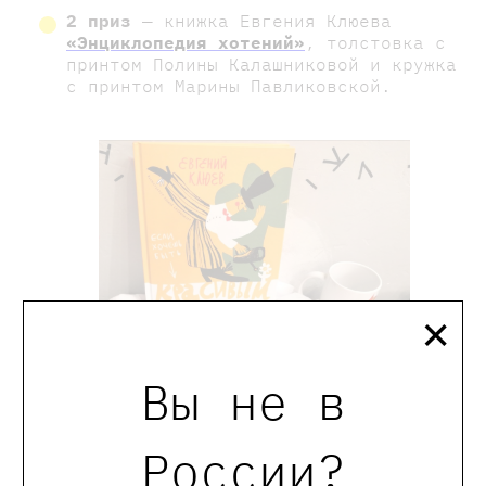
2 приз
— книжка Евгения Клюева
«Энциклопедия хотений»
, толстовка с
принтом Полины Калашниковой и кружка
с принтом Марины Павликовской.
×
Вы не в
России?