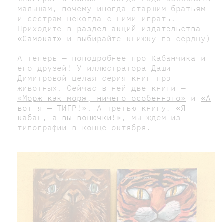
малышам, почему иногда старшим братьям
и сёстрам некогда с ними играть.
Приходите в
раздел акций издательства
«Самокат»
и выбирайте книжку по сердцу)
А теперь — поподробнее про Кабанчика и
его друзей! У иллюстратора Даши
Димитровой целая серия книг про
животных. Сейчас в ней две книги —
«Морж как морж, ничего особенного»
и
«А
вот я — ТИГР!»
. А третью книгу,
«Я
кабан, а вы вонючки!»
, мы ждём из
типографии в конце октября.