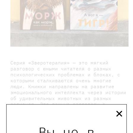
Серия «Зверотерапия» — это мягкий
разговор с юными читателя о разных
психологических проблемах и блоках, с
которыми сталкиваются очень многие
люди. Книжки направлены на развитие
эмоционального интеллекта через истории
об удивительных животных из разных
×
регионов. Это важные разговоры о
чувствах, разнообразии характеров и
темпераментов, разных типах поведения.
Вы не в
Морж (
«Морж как морж, ничего