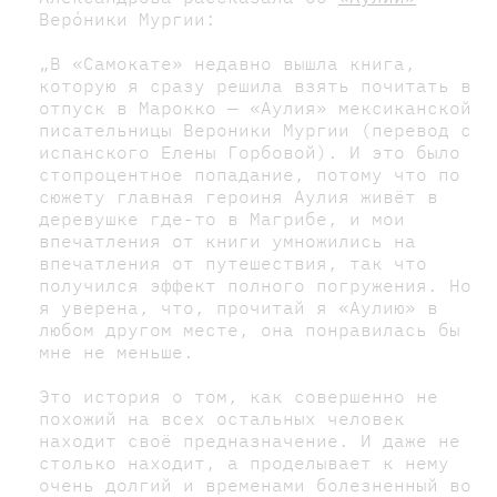
Верóники Мургии:
„В «Самокате» недавно вышла книга,
которую я сразу решила взять почитать в
отпуск в Марокко — «Аулия» мексиканской
писательницы Вероники Мургии (перевод с
испанского Елены Горбовой). И это было
стопроцентное попадание, потому что по
сюжету главная героиня Аулия живёт в
деревушке где-то в Магрибе, и мои
впечатления от книги умножились на
впечатления от путешествия, так что
получился эффект полного погружения. Но
я уверена, что, прочитай я «Аулию» в
любом другом месте, она понравилась бы
мне не меньше.
Это история о том, как совершенно не
похожий на всех остальных человек
находит своё предназначение. И даже не
столько находит, а проделывает к нему
очень долгий и временами болезненный во