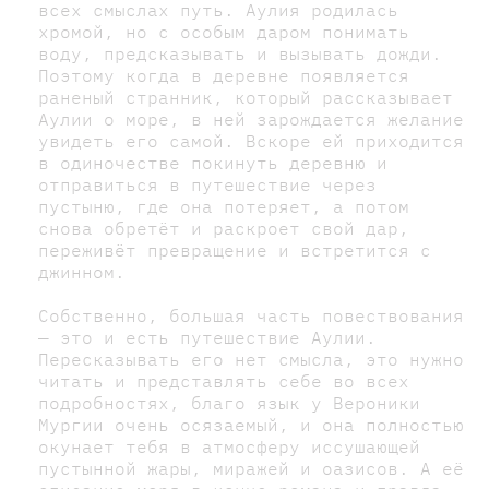
всех смыслах путь. Аулия родилась
хромой, но с особым даром понимать
воду, предсказывать и вызывать дожди.
Поэтому когда в деревне появляется
раненый странник, который рассказывает
Аулии о море, в ней зарождается желание
увидеть его самой. Вскоре ей приходится
в одиночестве покинуть деревню и
отправиться в путешествие через
пустыню, где она потеряет, а потом
снова обретёт и раскроет свой дар,
переживёт превращение и встретится с
джинном.
Собственно, большая часть повествования
— это и есть путешествие Аулии.
Пересказывать его нет смысла, это нужно
читать и представлять себе во всех
подробностях, благо язык у Вероники
Мургии очень осязаемый, и она полностью
окунает тебя в атмосферу иссушающей
пустынной жары, миражей и оазисов. А её