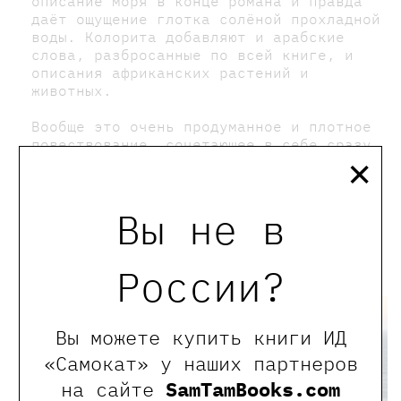
описание моря в конце романа и правда
даёт ощущение глотка солёной прохладной
воды. Колорита добавляют и арабские
слова, разбросанные по всей книге, и
описания африканских растений и
животных.
Вообще это очень продуманное и плотное
повествование, сочетающее в себе сразу
×
несколько жанров: это и сказка, и
притча, и приключения, и роман
взросления. Поэтому если вам хочется
Вы не в
глубокого текста, который перенесёт вас
в другую реальность, присмотритесь к
«Аулии»
“.
России?
Вы можете купить книги ИД
«Самокат» у наших партнеров
на сайте
SamTamBooks.com