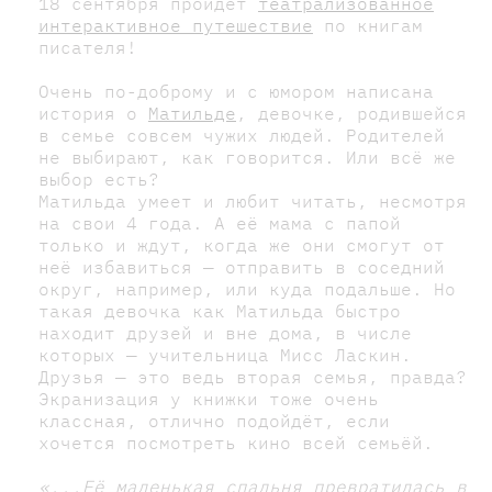
18 сентября пройдёт
театрализованное
интерактивное путешествие
по книгам
писателя!
Очень по-доброму и с юмором написана
история о
Матильде
, девочке, родившейся
в семье совсем чужих людей. Родителей
не выбирают, как говорится. Или всё же
выбор есть?
Матильда умеет и любит читать, несмотря
на свои 4 года. А её мама с папой
только и ждут, когда же они смогут от
неё избавиться — отправить в соседний
округ, например, или куда подальше. Но
такая девочка как Матильда быстро
находит друзей и вне дома, в числе
которых — учительница Мисс Ласкин.
Друзья — это ведь вторая семья, правда?
Экранизация у книжки тоже очень
классная, отлично подойдёт, если
хочется посмотреть кино всей семьёй.
«...Её маленькая спальня превратилась в