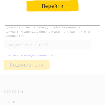
← Предыдущая новость
Перейти
новости Самоката
Следующая новость →
подпишитесь на рассылку, чтобы еженедельно
получать индивидуальные скидки на наши книги и
мероприятия
Политика конфиденциальности
Подписаться
узнать
о нас