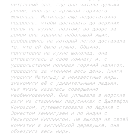
читальный зал, где она читала целыми
днями, иногда с кружкой горячего
шоколада. Матильда ещё недостаточно
подросла, чтобы доставать до верхних
полок на кухне, поэтому во дворе за
домом она хранила небольшой ящик,
взобравшись на который легко доставала
то, что ей было нужно. Обычно,
приготовив на кухне шоколад, она
отправлялась в свою комнату и, с
удовольствием попивая горячий напиток,
проводила за чтением весь день. Книги
уносили Матильду в неизвестные миры,
знакомили её с удивительными людьми,
чья жизнь казалась совершенно
необыкновенной. Она уплывала в морские
дали на старинных парусниках с Джозефом
Конрадом, путешествовала по Африке с
Эрнестом Хемингуэем и по Индии с
Редьярдом Киплингом. Не выходя из своей
комнатки в английской деревушке, она
объездила весь мир».