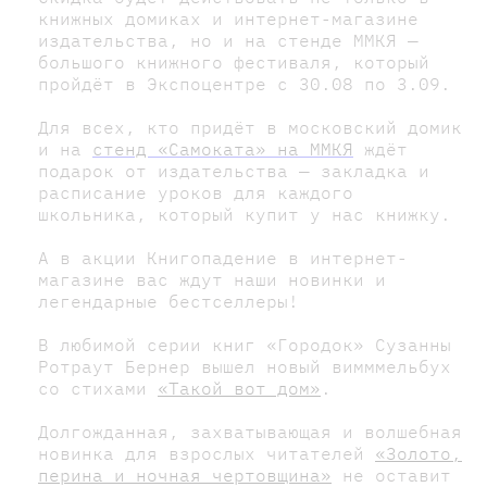
книжных домиках и интернет-магазине
издательства, но и на стенде ММКЯ —
большого книжного фестиваля, который
пройдёт в Экспоцентре с 30.08 по 3.09.
Для всех, кто придёт в московский домик
и на
стенд «Самоката» на ММКЯ
ждёт
подарок от издательства — закладка и
расписание уроков для каждого
школьника, который купит у нас книжку.
А в акции Книгопадение в интернет-
магазине вас ждут наши новинки и
легендарные бестселлеры!
В любимой серии книг «Городок» Сузанны
Ротраут Бернер вышел новый вимммельбух
со стихами
«Такой вот дом»
.
Долгожданная, захватывающая и волшебная
новинка для взрослых читателей
«Золото,
перина и ночная чертовщина»
не оставит