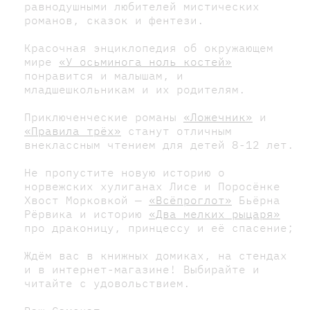
равнодушными любителей мистических
романов, сказок и фентези.
Красочная энциклопедия об окружающем
мире
«У осьминога ноль костей»
понравится и малышам, и
младшешкольникам и их родителям.
Приключенческие романы
«Ложечник»
и
«Правила трёх»
станут отличным
внеклассным чтением для детей 8-12 лет.
Не пропустите новую историю о
норвежских хулиганах Лисе и Поросёнке
Хвост Морковкой —
«Всёпроглот»
Бьёрна
Рёрвика и историю
«Два мелких рыцаря»
про драконицу, принцессу и её спасение;
Ждём вас в книжных домиках, на стендах
и в интернет-магазине! Выбирайте и
читайте с удовольствием.