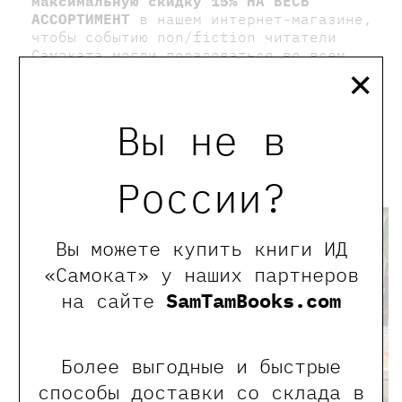
максимальную скидку 15% НА ВЕСЬ
АССОРТИМЕНТ
в нашем интернет-магазине,
чтобы событию nоn/fiction читатели
Самоката могли порадоваться во всем
×
мире!
А еще на выставке есть
счастливые часы
:
Вы не в
с 11:00 до 12:00 и с 19:00 до 21:00,
когда действуют дополнительные 15%
скидки!
России?
Вы можете купить книги ИД
«Самокат» у наших партнеров
на сайте
SamTamBooks.com
Более выгодные и быстрые
способы доставки со склада в