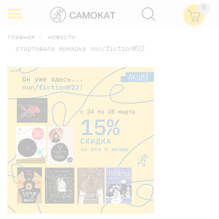
0
главная
новости
стартовала ярмарка nоn/fiction№22