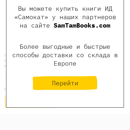
Kirkus Review
Вы можете купить книги ИД
«Самокат» у наших партнеров
на сайте
SamTamBooks.com
← Предыдущая новость
новости Самоката
Следующая новость →
Более выгодные и быстрые
способы доставки со склада в
подпишитесь на рассылку, чтобы еженедельно
получать индивидуальные скидки на наши книги и
Европе
мероприятия
Перейти
Политика конфиденциальности
Подписаться