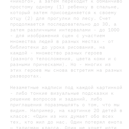
«никого», а затем переходит к обманчиво
простому одному (1) ребенку в спальне,
который затем присоединяется к своему
отцу (2) для прогулки по лесу. Счет
продолжается последовательно до 30, а
затем различными интервалами - до 1000
- для изображения сцен с участием
множества людей в разных местах - от
библиотеки до урока рисования, на
каждой - множество разных героев
(разного телосложения, цвета кожи и с
разными прическами). Но - многих из
этих героев мы снова встретим на разных
разворотах.
Незаметные надписи под каждой картинкой
- либо тонкие визуальные подсказки к
решению вопросов и заданий, либо
приглашения поразмышлять о том, что мы
видим. Например, на картинке 20 детей в
классе: «Один из них думает обо всех
тех, кто жил до нас. Один потерял енота
— талисман класса. Один не хочет идти