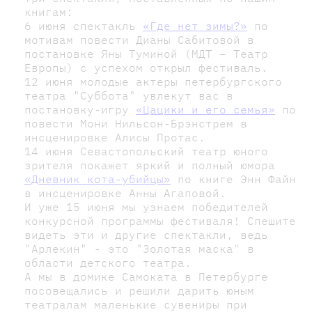
книгам:
6 июня спектакль
«Где нет зимы?»
по
мотивам повести Дианы Сабитовой в
постановке Яны Туминой (МДТ – Театр
Европы) с успехом открыл фестиваль.
12 июня молодые актеры петербургского
театра "Суббота" увлекут вас в
постановку-игру
«Цацики и его семья»
по
повести Мони Нильсон-Брэнстрем в
инсценировке Алисы Протас.
14 июня Севастопольский театр юного
зрителя покажет яркий и полный юмора
«Дневник кота-убийцы»
по книге Энн Файн
в инсценировке Анны Агаповой.
И уже 15 июня мы узнаем победителей
конкурсной программы фестиваля! Спешите
видеть эти и другие спектакли, ведь
"Арлекин" - это "Золотая маска" в
области детского театра.
А мы в домике Самоката в Петербурге
посовещались и решили дарить юным
театралам маленькие сувениры при