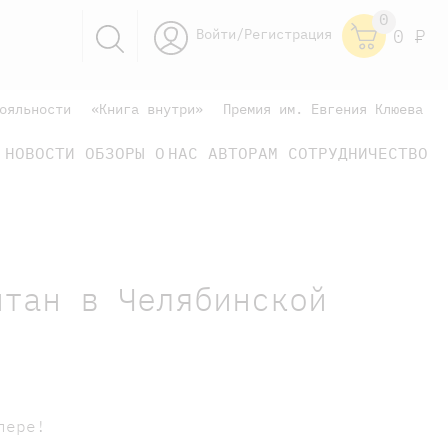
0
Войти/Регистрация
0
Р
ояльности
«Книга внутри»
Премия им. Евгения Клюева
НОВОСТИ
ОБЗОРЫ
О НАС
АВТОРАМ
СОТРУДНИЧЕСТВО
научно-популярные
не только книжки
книги
итан в Челябинской
пере!