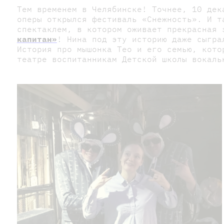
Тем временем в Челябинске! Точнее, 10 дек
оперы открылся фестиваль «Снежность». И т
спектаклем, в котором оживает прекрасная
капитан»
! Нина под эту историю даже сыгра
История про мышонка Тео и его семью, кото
театре воспитанникам Детской школы вокал