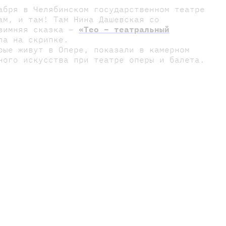
абря в Челябинском государственном театре
ам, и там! Там Нина Дашевская со
 зимняя сказка –
«Тео – театральный
ла на скрипке.
рые живут в Опере, показали в камерном
ьного искусства при театре оперы и балета.