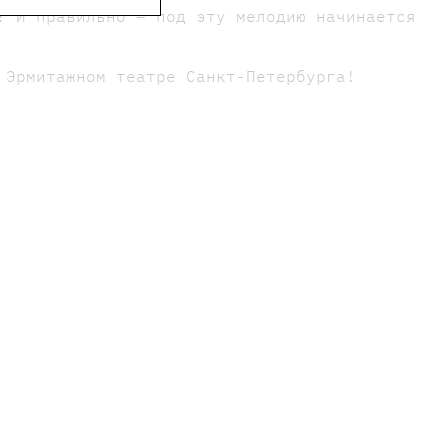
? И правильно – под эту мелодию начинается
 Эрмитажном театре Санкт-Петербурга!