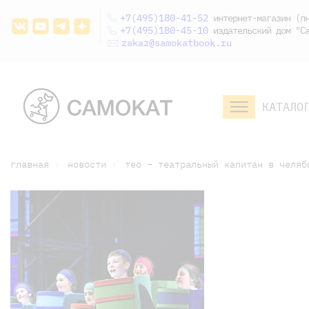
+7(495)180-41-52
интернет-магазин (пн
+7(495)180-45-10
издательский дом "Са
zakaz@samokatbook.ru
КАТАЛО
малышам и
младшим школьникам
дошкольникам
главная
новости
тео – театральный капитан в челяб