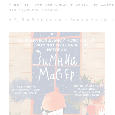
А вы, вы тоже уже слышите Вальс Феи Драже
эта чудесная сказка.
А 7, 8 и 9 января ждите Зимнего мастера в