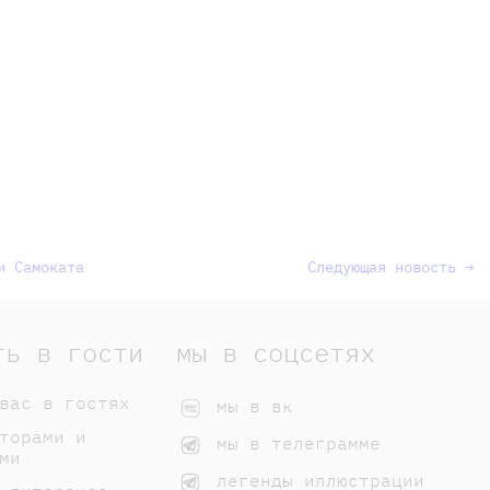
и Самоката
Следующая новость →
ть в гости
мы в соцсетях
вас в гостях
мы в вк
торами и
мы в телеграмме
ми
легенды иллюстрации