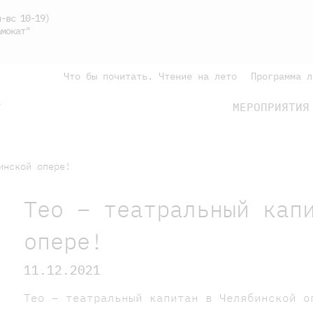
-вс 10-19)
мокат"
Что бы почитать. Чтение на лето
Программа л
МЕРОПРИЯТИЯ
Г
подросткам
родителям
инской опере!
Тео – театральный кап
опере!
11.12.2021
Тео – театральный капитан в Челябинской о