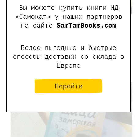
Вы можете купить книги ИД
«Самокат» у наших партнеров
на сайте
SamTamBooks.com
А вот книга «Цаца заморская» —
о собственном детстве Лены.
Не счастливом, не безоблачном,
о ребенке, прощающем взрослых, умеющем
Более выгодные и быстрые
видеть удивительный мир уже тогда.
способы доставки со склада в
О памяти и сути детства. Это взрослое
и непростое чтение, и за эту книгу Лена
Европе
Макарова получила в декабре премию
«На благо мира».
Перейти