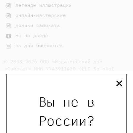
легенды иллюстрации
онлайн-мастерские
домики самоката
мы на дзене
вк для библиотек
© 2003—2026 ООО «Издательский дом
«Самокат» ИНН 7743911430 (LLC Samokat
×
Publishing House TIN 7743911430)
Вы не в
России?