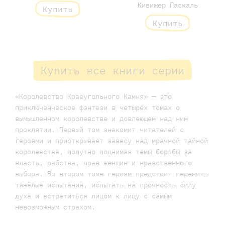
Кивижер Паскаль
Купить
Купить
Купить все книги серии
«Королевство Краеугольного Камня» — это
приключенческое фэнтези в четырёх томах о
вымышленном королевстве и довлеющем над ним
проклятии. Первый том знакомит читателей с
героями и приоткрывает завесу над мрачной тайной
королевства, попутно поднимая темы борьбы за
власть, рабства, прав женщин и нравственного
выбора. Во втором томе героям предстоит пережить
тяжёлые испытания, испытать на прочность силу
духа и встретиться лицом к лицу с самым
невозможным страхом.