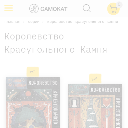
0
главная
серии
королевство краеугольного камня
Королевство
Краеугольного Камня
Хит
Хит