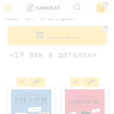
0
главная
теги
«19 век в деталях»
0
Показать Фильтр
«19 век в деталях»
-20%
-20%
Хит
Хит