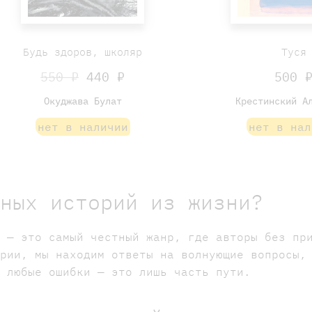
Будь здоров, школяр
Туся
550 ₽
440 ₽
500 
Окуджава Булат
Крестинский А
нет в наличии
нет в нал
тных историй из жизни?
ы — это самый честный жанр, где авторы без пр
ории, мы находим ответы на волнующие вопросы,
о любые ошибки — это лишь часть пути.