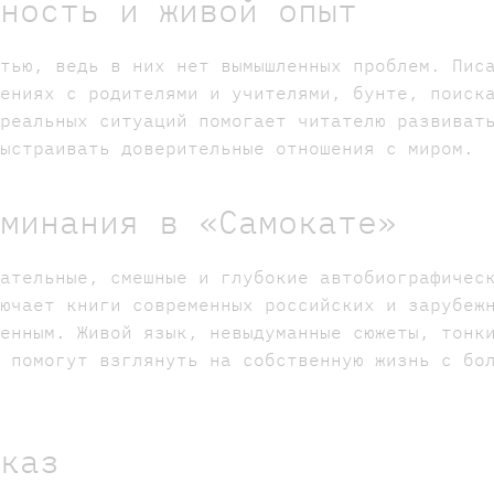
нность и живой опыт
стью, ведь в них нет вымышленных проблем. Пис
шениях с родителями и учителями, бунте, поиск
 реальных ситуаций помогает читателю развиват
выстраивать доверительные отношения с миром.
оминания в «Самокате»
гательные, смешные и глубокие автобиографичес
лючает книги современных российских и зарубеж
венным. Живой язык, невыдуманные сюжеты, тонк
и помогут взглянуть на собственную жизнь с бо
аказ