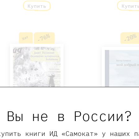
Купить
Купит
-76%
-20%
Хит
Вы не в России?
купить книги ИД «Самокат» у наших п
Отрочество архитектора