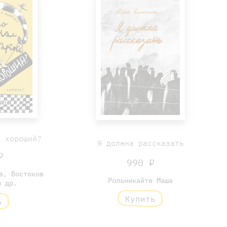
й хороший?
Я должна рассказать
₽
990 ₽
а, Востоков
Рольникайте Маша
и др.
Купить
ь