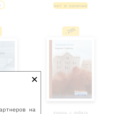
ь
нет в наличии
-20%
×
артнеров на
Король с Арбата