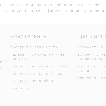
анет мудрым и искренним собеседником. Оформит
и заглянув в гости в фирменные книжные домики
участвовать
пригласи
программа лояльности
«самокат» у 
галерея «самоката» и ее
встречи с ав
события
иллюстратора
ип)
в магазинчиках «самоката»
московское и
х
ралли
конкурс «книга внутри»
спектакли по
галерея книголюбов
вакансии