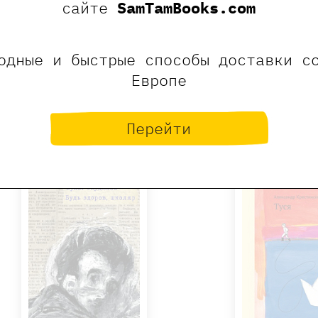
Найденова
Мой добрый
сайте
SamTamBooks.com
750 ₽
180 ₽
400 ₽
32
Ряховский Борис
одные и быстрые способы доставки с
нет в нал
Европе
Купить
Перейти
-20%