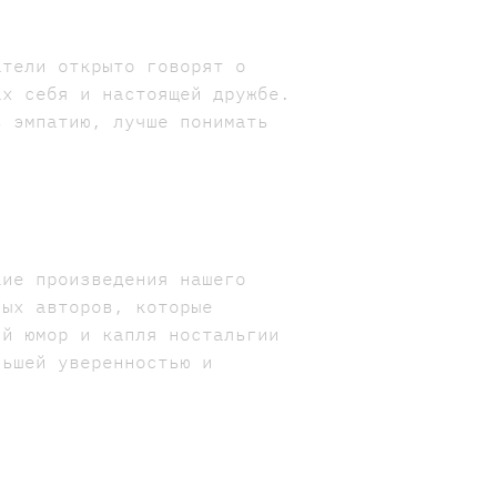
атели открыто говорят о
ах себя и настоящей дружбе.
ь эмпатию, лучше понимать
кие произведения нашего
ных авторов, которые
ий юмор и капля ностальгии
льшей уверенностью и