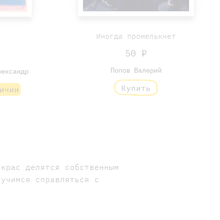
Иногда промелькнет
50 ₽
₽
Попов Валерий
лександр
Купить
ичии
икрас делятся собственным
 учимся справляться с