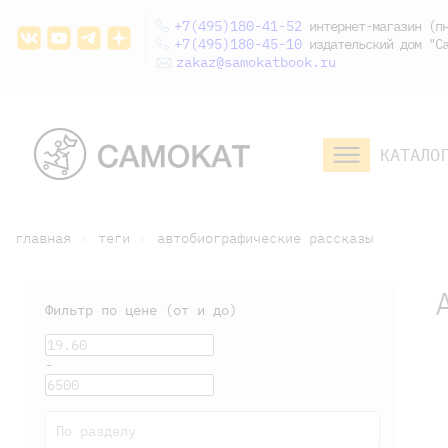
+7(495)180-41-52
интернет-магазин (пн
+7(495)180-45-10
издательский дом "Са
zakaz@samokatbook.ru
КАТАЛО
малышам и
младшим школьникам
дошкольникам
главная
теги
автобиографические рассказы
Фильтр по цене (от и до)
-
По разделу