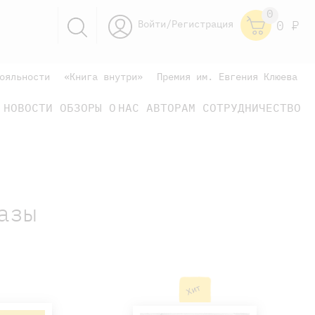
0
Войти/Регистрация
0
Р
ояльности
«Книга внутри»
Премия им. Евгения Клюева
НОВОСТИ
ОБЗОРЫ
О НАС
АВТОРАМ
СОТРУДНИЧЕСТВО
научно-популярные
не только книжки
книги
азы
Хит