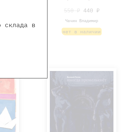
 папа
550 ₽
440 ₽
0 ₽
Чачин Владимир
о склада в
ичии
нет в наличии