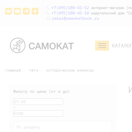
+7(495)180-41-52
интернет-магазин (пн
+7(495)180-45-10
издательский дом "Са
zakaz@samokatbook.ru
КАТАЛО
малышам и
младшим школьникам
дошкольникам
главная
теги
исторические комиксы
Фильтр по цене (от и до)
-
По разделу