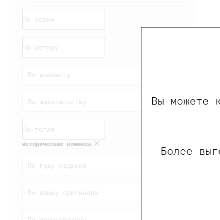
По возрасту
Вы можете 
По издательству
исторические комиксы
Более выг
По году издания
По языку оригинала
По иллюстратору