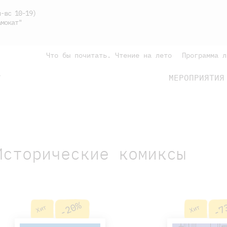
-вс 10-19)
мокат"
Что бы почитать. Чтение на лето
Программа л
МЕРОПРИЯТИЯ
Г
подросткам
родителям
Исторические комиксы
-20%
-7
Хит
Хит