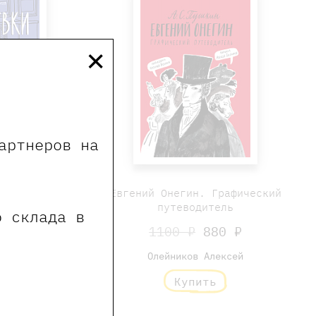
×
артнеров на
вый женский
Евгений Онегин. Графический
тет
путеводитель
о склада в
80 ₽
1100 ₽
880 ₽
сев Дмитрий
Олейников Алексей
ь
Купить