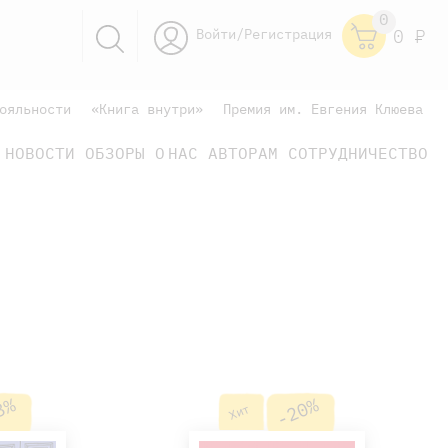
0
Войти/Регистрация
0
Р
ояльности
«Книга внутри»
Премия им. Евгения Клюева
НОВОСТИ
ОБЗОРЫ
О НАС
АВТОРАМ
СОТРУДНИЧЕСТВО
научно-популярные
не только книжки
книги
3%
-20%
Хит