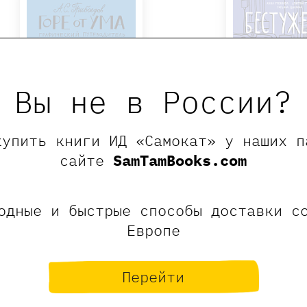
Вы не в России?
купить книги ИД «Самокат» у наших п
сайте
SamTamBooks.com
Горе от ума. Графический
Бестужевки: пер
путеводитель
универси
одные и быстрые способы доставки с
1100 ₽
880 ₽
1050 ₽
2
Европе
Олейников Алексей
Русинова Анна, Гу
Купить
Купит
Перейти