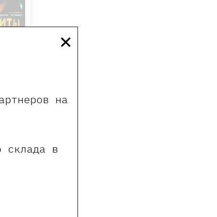
×
артнеров на
виноваты
о склада в
₽
тлана
ичии