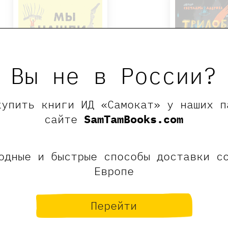
Вы не в России?
купить книги ИД «Самокат» у наших п
сайте
SamTamBooks.com
Мы нашли динозавра во дворе
Трилобиты не 
одные и быстрые способы доставки с
1390 ₽
970 
Европе
Гаско-Льюна Франсеск
Лаврова Све
Купить
нет в нал
Перейти