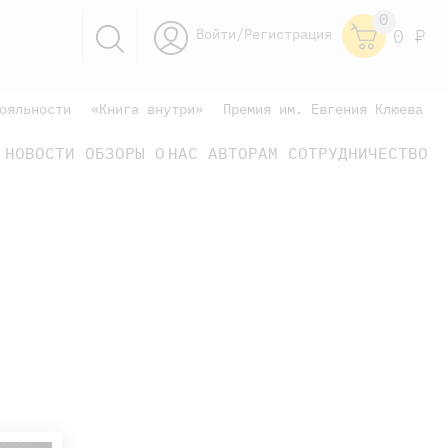
0
Войти/Регистрация
0
Р
ояльности
«Книга внутри»
Премия им. Евгения Клюева
НОВОСТИ
ОБЗОРЫ
О НАС
АВТОРАМ
СОТРУДНИЧЕСТВО
научно-популярные
не только книжки
книги