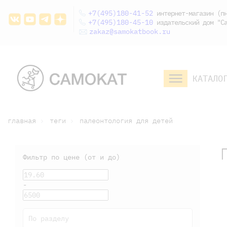
+7(495)180-41-52
интернет-магазин (пн
+7(495)180-45-10
издательский дом "Са
zakaz@samokatbook.ru
КАТАЛО
малышам и
младшим школьникам
дошкольникам
главная
теги
палеонтология для детей
Фильтр по цене (от и до)
-
По разделу