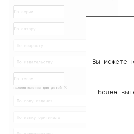
По возрасту
Вы можете 
По издательству
палеонтология для детей
Более выг
По году издания
По языку оригинала
По иллюстратору