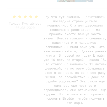
Ну что тут скажешь – дочитывать
последние страницы было
Тамара Мустафиева
невыносимо. С этими девочками
05.08.2020
невозможно расстаться – мы
прожили вместе важную часть
жизни. Вместе плакали и смеялись,
надеялись и отчаивались,
влюблялись и были обмануты. Это
невозможно забыть). Дивная-дивная
книга. В первой ее части Штеффи
уже 16 лет, во второй – около 18.
Что сталось с маленькой 12-летней
девочкой, на которую обрушилась
ответственность за ее и сестрину
жизни, за спокойствие и даже за
судьбу родителей? Она стала еще
сильнее, еще честнее и
справедливее, еще отзывчивее, еще
мудрее. Но сколько всего пришлось
пережить Штеффи, чтобы получить
эти дары.