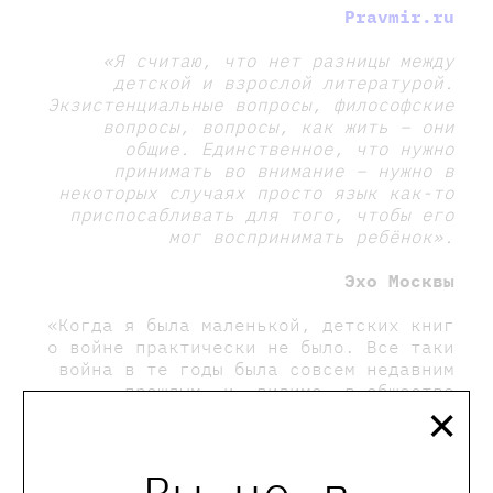
Pravmir.ru
«Я считаю, что нет разницы между
детской и взрослой литературой.
Экзистенциальные вопросы, философские
вопросы, вопросы, как жить – они
общие. Единственное, что нужно
принимать во внимание – нужно в
некоторых случаях просто язык как-то
приспосабливать для того, чтобы его
мог воспринимать ребёнок»
.
Эхо Москвы
«Когда я была маленькой, детских книг
о войне практически не было. Все таки
война в те годы была совсем недавним
×
прошлым, и, видимо, в обществе
существовало представление, что о
таких вещах говорить с детьми не
стоит».
Вы не в