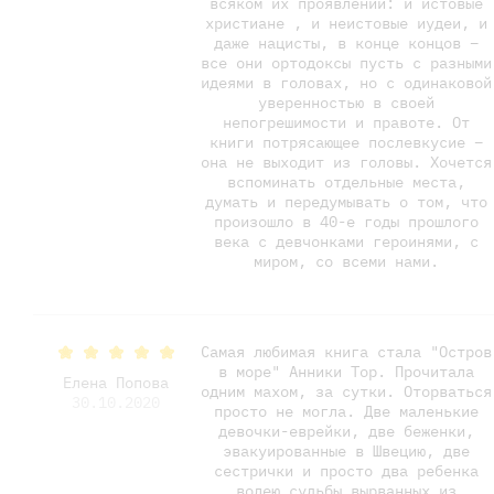
всяком их проявлении: и истовые
христиане , и неистовые иудеи, и
даже нацисты, в конце концов –
все они ортодоксы пусть с разными
идеями в головах, но с одинаковой
уверенностью в своей
непогрешимости и правоте. От
книги потрясающее послевкусие –
она не выходит из головы. Хочется
вспоминать отдельные места,
думать и передумывать о том, что
произошло в 40-е годы прошлого
века с девчонками героинями, с
миром, со всеми нами.
Самая любимая книга стала "Остров
в море" Анники Тор. Прочитала
Елена Попова
одним махом, за сутки. Оторваться
30.10.2020
просто не могла. Две маленькие
девочки-еврейки, две беженки,
эвакуированные в Швецию, две
сестрички и просто два ребенка
волею судьбы вырванных из