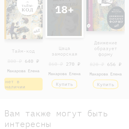
18+
Движение
Цаца
образует
Тайм-код
заморская
форму
800 ₽
640 ₽
860 ₽
270 ₽
820 ₽
656 ₽
Макарова Елена
Макарова Елена
Макарова Елена
нет в
Купить
Купить
наличии
Вам также могут быть
интересны