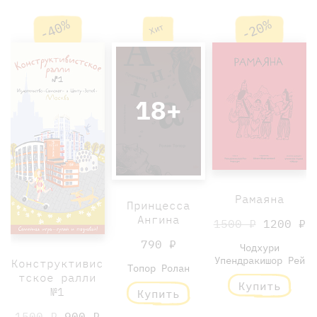
-40%
-20%
Хит
18+
Рамаяна
Принцесса
Ангина
1500 ₽
1200 ₽
790 ₽
Чодхури
Упендракишор Рей
Конструктивис
Топор Ролан
тское ралли
Купить
№1
Купить
1500 ₽
900 ₽