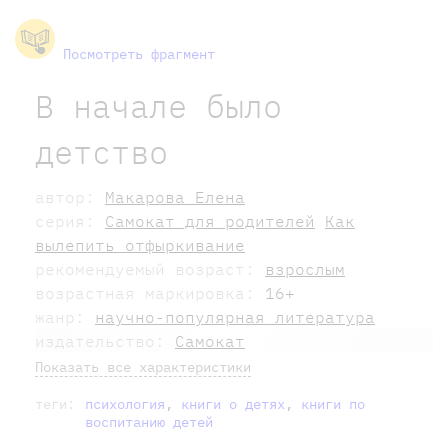
Посмотреть фрагмент
В начале было
детство
автор:
Макарова Елена
серия:
Самокат для родителей
Как
вылепить отфыркивание
рекомендуемый возраст:
взрослым
возрастная маркировка:
16+
жанр:
научно-популярная литература
издательство:
Самокат
Показать все характеристики
теги:
психология
,
книги о детях
,
книги по
воспитанию детей