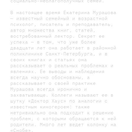
социально-неблагополучных семей.
В настоящее время Екатерина Мурашова
— известный семейный и возрастной
психолог, писатель и преподаватель,
автор множества книг, статей,
востребованный лектор. Секрет ее
успеха — в том, что уже более
двадцати лет она работает в районной
поликлинике Санкт-Петербурга, и в
своих книгах и статьях она
рассказывает о реальных проблемах и
явлениях. Ее выводы и наблюдения
всегда научно обоснованы, а
рассказывает о своей практике
Мурашова всегда иронично и
захватывающе. Коллеги называют ее в
шутку «Доктор Хаус» по аналогии с
известным киногероем: также
нетривиально она подходит к решению
проблем, с которыми обращаются к ней
родители. Много лет ведет колонку на
«Снобе».