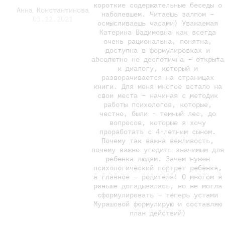
короткие содержательные беседы о
Анна Константинова
наболевшем. Читаешь залпом –
03.12.2021
осмысливаешь часами) Уважаемая
Катерина Вадимовна как всегда
очень рациональна, понятна,
доступна в формулировках и
абсолютно не деспотична – открыта
к диалогу, который и
разворачивается на страницах
книги. Для меня многое встало на
свои места – начиная с методик
работы психологов, которые,
честно, были - темный лес, до
вопросов, которые я хочу
проработать с 4-летним сыном.
Почему так важна вежливость,
почему важно угодить значимым для
ребенка людям. Зачем нужен
психологический портрет ребенка,
а главное – родителя! О многом я
раньше догадывалась, но не могла
сформулировать – теперь устами
Мурашовой формулирую и составляю
план действий)