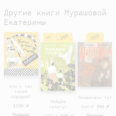
Другие книги Мурашовой
Екатерины
-20%
-55%
Хит
Кто у нас
такой
хороший?
Понаехали тут
Пойдём
1150 ₽
860 ₽
390 ₽
гулять!
Мурашова
Мурашова
1050 ₽
840 ₽