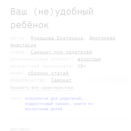
Ваш (не)удобный
ребёнок
автор:
Мурашова Екатерина
,
Дмитриева
Анастасия
серия:
Самокат для родителей
рекомендуемый возраст:
взрослым
возрастная маркировка:
18+
жанр:
сборник статей
издательство:
Самокат
Показать все характеристики
теги:
психология для родителей
,
подростковый кризис
,
книги по
воспитанию детей
доставка: