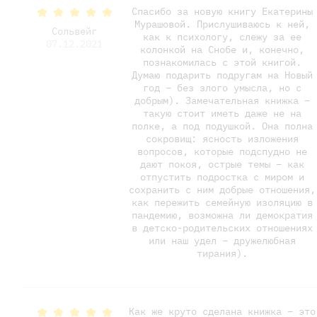
Спасибо за новую книгу Екатерины
Мурашовой. Прислушиваюсь к ней,
Сольвейг
как к психологу, слежу за ее
07.12.2021
колонкой на Снобе и, конечно,
познакомилась с этой книгой.
Думаю подарить подругам на Новый
год – без злого умысла, но с
добрым). Замечательная книжка –
такую стоит иметь даже не на
полке, а под подушкой. Она полна
сокровищ: ясность изложения
вопросов, которые подспудно не
дают покоя, острые темы – как
отпустить подростка с миром и
сохранить с ним добрые отношения,
как пережить семейную изоляцию в
пандемию, возможна ли демократия
в детско-родительских отношениях
или наш удел – дружелюбная
тирания).
Как же круто сделана книжка – это