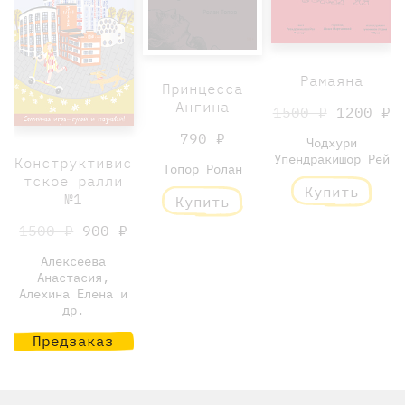
Рамаяна
Принцесса
Ангина
1500 ₽
1200 ₽
790 ₽
Чодхури
Упендракишор Рей
Конструктивис
Топор Ролан
тское ралли
Купить
№1
Купить
1500 ₽
900 ₽
Алексеева
Анастасия,
Алехина Елена и
др.
Предзаказ