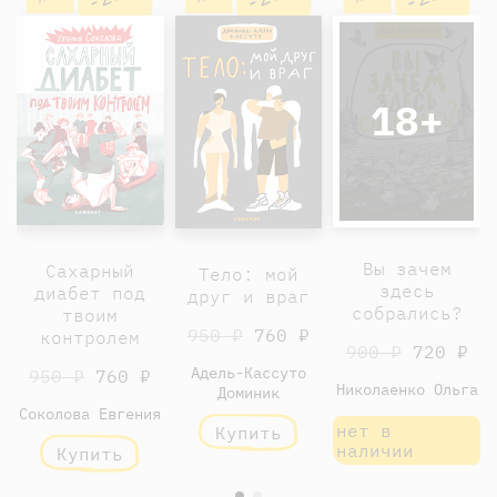
18+
Вы зачем
Сахарный
Тело: мой
здесь
диабет под
друг и враг
собрались?
твоим
950 ₽
760 ₽
контролем
900 ₽
720 ₽
Адель-Кассуто
950 ₽
760 ₽
Николаенко Ольга
Доминик
Соколова Евгения
нет в
Купить
наличии
Купить