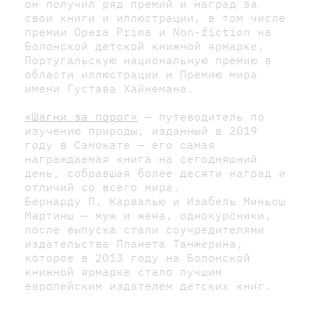
он получил ряд премий и наград за
свои книги и иллюстрации, в том числе
премии Opera Prima и Non-fiction на
Болонской детской книжной ярмарке,
Португальскую национальную премию в
области иллюстрации и Премию мира
имени Густава Хайнемана.
«
Шагни за порог
»
— путеводитель по
изучению природы, изданный в 2019
году в Самокате — его самая
награждаемая книга на сегодняшний
день, собравшая более десяти наград и
отличий со всего мира.
Бернарду П. Карвалью и Изабель Миньош
Мартинш — муж и жена, однокурсники,
после выпуска стали соучредителями
издательства Планета Танжерина,
которое в 2013 году на Болонской
книжной ярмарке стало лучшим
европейским издателем детских книг.