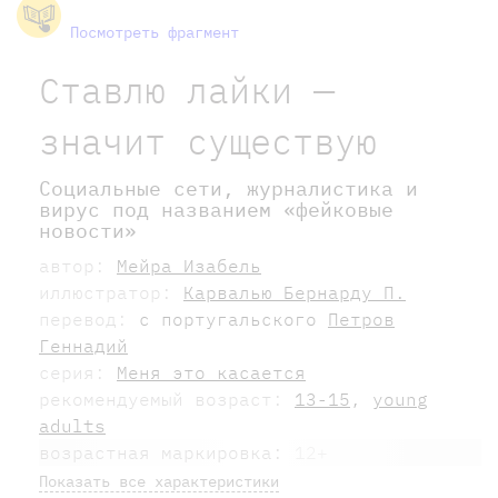
Посмотреть фрагмент
Ставлю лайки —
значит существую
Социальные сети, журналистика и
вирус под названием «фейковые
новости»
автор:
Мейра Изабель
иллюстратор:
Карвалью Бернарду П.
перевод:
с португальского
Петров
Геннадий
серия:
Меня это касается
рекомендуемый возраст:
13-15
,
young
adults
возрастная маркировка:
12+
Показать все характеристики