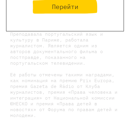
Перейти
Изабель Мейра родилась в Бразилии,
выросла в Португалии. Она изучала
литературу, перевод и журналистику,
любит разгадывать кроссворды.
Преподавала португальский язык и
культуру в Париже, работала
журналистом. Является одним из
авторов документального фильма о
постправде, показанного на
португальском телевидении.
Её работы отмечены такими наградами,
как номинация на премию Prix Europa,
премия Gazeta de Rádio от Клуба
журналистов, премия «Права человека и
интеграция» от Национальной комиссии
ЮНЕСКО и премия «Права детей в
новостях» от Форума по правам детей и
молодежи.