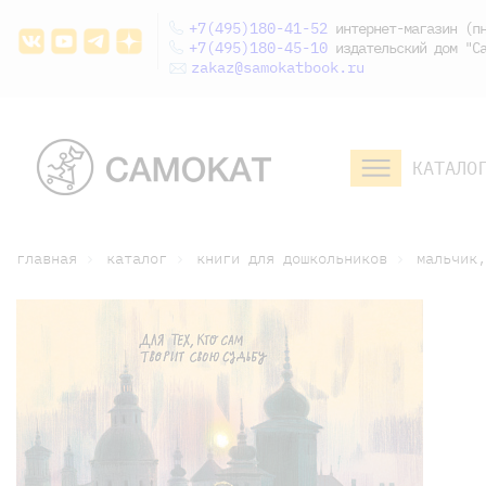
+7(495)180-41-52
интернет-магазин (пн
+7(495)180-45-10
издательский дом "Са
zakaz@samokatbook.ru
КАТАЛО
малышам и
младшим школьникам
дошкольникам
главная
каталог
книги для дошкольников
мальчик,