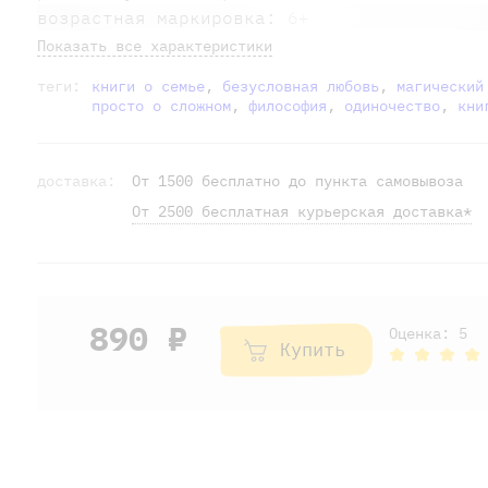
возрастная маркировка:
6+
Показать все характеристики
теги:
книги о семье
,
безусловная любовь
,
магический
просто о сложном
,
философия
,
одиночество
,
кни
доставка:
От 1500 бесплатно до пункта самовывоза
От 2500 бесплатная курьерская доставка*
890 ₽
Оценка: 5
Купить