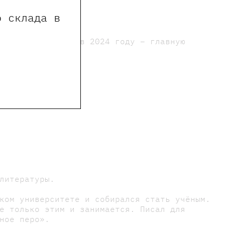
о склада в
 van Hichtum, а в 2024 году – главную
литературы.
ком университете и собирался стать учёным.
е только этим и занимается. Писал для
ное перо».