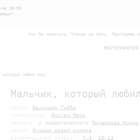
-вс 10-19)
мокат"
Что бы почитать. Чтение на лето
Программа л
МЕРОПРИЯТИЯ
Г
подросткам
родителям
 который любил мир
Мальчик, который люби
автор:
Велдкамп Тиббе
иллюстратор:
Янссен Марк
перевод:
с нидерландского
Михайлова Ирина
серия:
Лучшая новая книжка
рекомендуемый возраст:
7-9
,
10-12