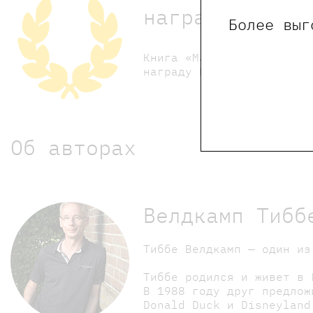
награды
Более выг
Книга «Мальчик, который 
награду Нидерландов за д
Об авторах
Велдкамп Тибб
Тиббе Велдкамп — один из
Тиббе родился и живет в 
В 1988 году друг предлож
Donald Duck и Disneyland