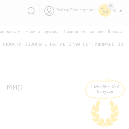
0
Войти/Регистрация
0
Р
ояльности
«Книга внутри»
Премия им. Евгения Клюева
НОВОСТИ
ОБЗОРЫ
О НАС
АВТОРАМ
СОТРУДНИЧЕСТВО
научно-популярные
не только книжки
книги
л мир
Начислим 178
бонусов