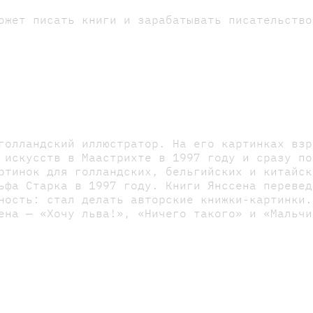
ожет писать книги и зарабатывать писательство
голландский иллюстратор. На его картинках взр
 искусств в Маастрихте в 1997 году и сразу по
ртинок для голландских, бельгийских и китайск
ьфа Старка в 1997 году. Книги Янссена перевед
ность: стал делать авторские книжки-картинки.
ена — «Хочу льва!», «Ничего такого» и «Мальчи