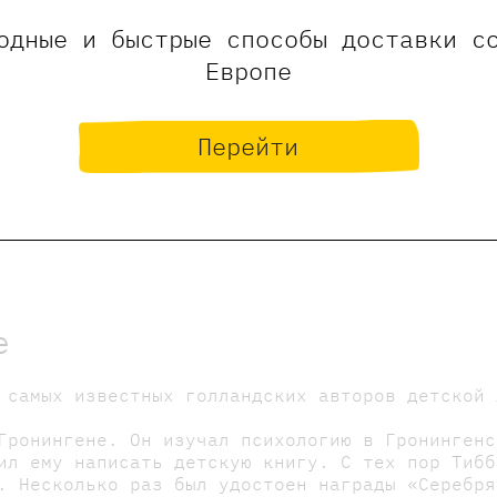
одные и быстрые способы доставки с
Европе
хотел родиться» в 2023 получила премию Nienke
етскую литературу Woutertje Pieterse Prijs.
Перейти
е
 самых известных голландских авторов детской 
Гронингене. Он изучал психологию в Гронингенс
ил ему написать детскую книгу. С тех пор Тибб
. Несколько раз был удостоен награды «Серебря