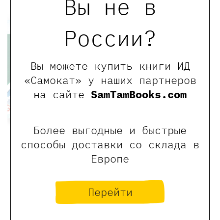
Вы не в
Хит
Хит
России?
Вы можете купить книги ИД
«Самокат» у наших партнеров
на сайте
SamTamBooks.com
Более выгодные и быстрые
Новенький
Бассейн, или
способы доставки со склада в
Всё лето под
990 ₽
Европе
открытым
Алмонд Дэвид
небом
нет в
1100 ₽
Перейти
наличии
Гмелинг Виль
Купить