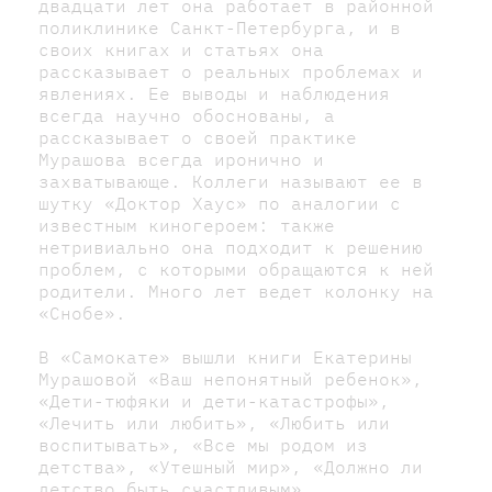
двадцати лет она работает в районной
поликлинике Санкт-Петербурга, и в
своих книгах и статьях она
рассказывает о реальных проблемах и
явлениях. Ее выводы и наблюдения
всегда научно обоснованы, а
рассказывает о своей практике
Мурашова всегда иронично и
захватывающе. Коллеги называют ее в
шутку «Доктор Хаус» по аналогии с
известным киногероем: также
нетривиально она подходит к решению
проблем, с которыми обращаются к ней
родители. Много лет ведет колонку на
«Снобе».
В «Самокате» вышли книги Екатерины
Мурашовой «Ваш непонятный ребенок»,
«Дети-тюфяки и дети-катастрофы»,
«Лечить или любить», «Любить или
воспитывать», «Все мы родом из
детства», «Утешный мир», «Должно ли
детство быть счастливым».