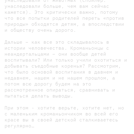
унаследовали от животных (спойлер:
унаследовали больше, чем вам сейчас
кажется). Это критически важно, потому
что все попытки родителей переть «против
природы» обходятся детям, а впоследствии
и обществу очень дорого.
Дальше – как все это складывалось в
истории человечества. Кроманьонцы с
неандертальцами – они вообще детей
воспитывали? Или только учили охотиться и
добывать съедобные коренья? Рассмотрим,
что было основой воспитания в давнем и
недавнем, нашем и не нашем прошлом, а
потом всю дорогу будем на это
рассмотренное опираться, сравнивать и
пытаться делать выводы.
При этом - хотите верьте, хотите нет, но
с маленьким кроманьончиком во всей его
красе вы в своей детской сталкиваетесь
регулярно…