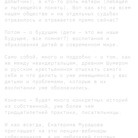
добытчик), а кто-то роль матери (любящей
и пытающейся понять). Вот как это на всем
нашем обществе и на отдельных судьбах
отразилось и отражается прямо сейчас?
Потом – о будущем (дети – это же наше
будущее, все помнят?) воспитания и
образования детей в современном мире.
Само собой, много и подробно – о том, как
же между неандертальцем, древним Шумером
и русским крестьянином отыскать самого
себя и что делать с уже имеющимися у вас
детьми и проблемами, которые в их
воспитании уже обозначились.
Конечно – будет много конкретных историй
из собственной, уже более чем
тридцатилетней практики, писательницы.
И как всегда, Екатерина Мурашова
приглашает на эти лекции-вебинары
собеседников, а не любителей готовых