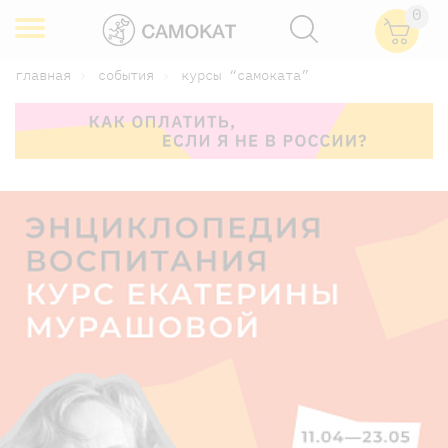
0
главная
события
курсы “самоката”