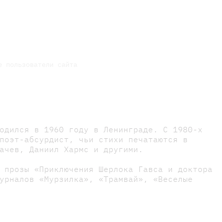
е пользователи сайта
одился в 1960 году в Ленинграде. С 1980-х
поэт-абсурдист, чьи стихи печатаются в
ачев, Даниил Хармс и другими.
 прозы «Приключения Шерлока Гавса и доктора
урналов «Мурзилка», «Трамвай», «Веселые