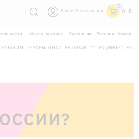
0
Войти/Регистрация
0
Р
ояльности
«Книга внутри»
Премия им. Евгения Клюева
НОВОСТИ
ОБЗОРЫ
О НАС
АВТОРАМ
СОТРУДНИЧЕСТВО
научно-популярные
не только книжки
книги