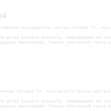
ей
ственный руководитель театра «Студия Т», моск
ля детей разного возраста, завоевавшие не тол
ародных фестивалей. Помимо спектаклей театр р
театра «Студия Т», московского театра для все
ля детей разного возраста, завоевавшие не тол
ародных фестивалей. Помимо спектаклей театр р