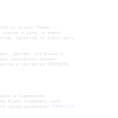
ятий по вкусу! Можно
ю стихов и рэпа, а можно
остов, проектов по сайнс-арту,
ушек, друзей, сестренок и
аших творческих онлайн-
оектов и состоится ПРЕМЬЕРА
ёром и художником
 мы будем создавать свой
ого саунд-дизайнера!
http://t-