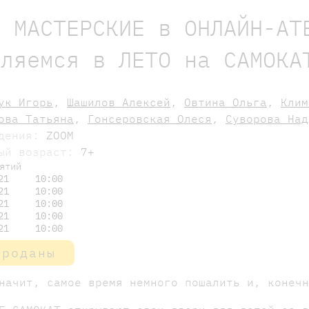
Е МАСТЕРСКИЕ в ОНЛАЙН-АТ
вляемся в ЛЕТО на САМОКА
ук Игорь
,
Шашилов Алексей
,
Овтина Ольга
,
Клим
ова Татьяна
,
Гонсеровская Олеся
,
Суворова Над
едения:
ZOOM
мый возраст:
7+
ятий
21
10:00
21
10:00
21
10:00
21
10:00
21
10:00
проданы
начит, самое время немного пошалить и, конеч