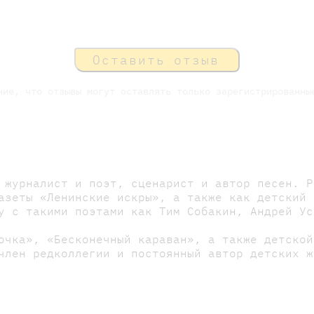
Оставить отзыв
ние, что отзывы могут оставлять только зарегистрированны
 журналист и поэт, сценарист и автор песен. Р
азеты «Ленинские искры», а также как детский 
у с такими поэтами как Тим Собакин, Андрей Ус
очка», «Бесконечный караван», а также детской
член редколлегии и постоянный автор детских ж