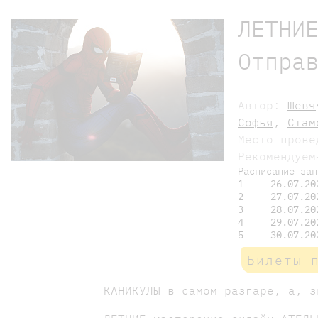
ЛЕТНИ
Отпра
Автор:
Шевч
Софья
,
Стам
Место пров
Рекомендуе
Расписание зан
1
26.07.20
2
27.07.20
3
28.07.20
4
29.07.20
5
30.07.20
Билеты 
КАНИКУЛЫ в самом разгаре, а, з