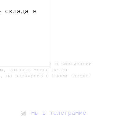
о склада в
а наших мастерских в смешивании
ты, которые можно легко
д, на экскурсию в своем городе!
мы в телеграмме