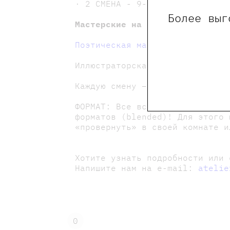
· 2 СМЕНА - 9-13 августа (пн.-
Более выг
Мастерские на выбор:
Поэтическая мастерская "ТАЙНА
Иллюстраторская мастерская с С
Каждую смену – встречи с новым
ФОРМАТ: Все встречи проходят в
форматов (blended)! Для этого 
«провернуть» в своей комнате и
Хотите узнать подробности или 
Напишите нам на e-mail:
atelie
0