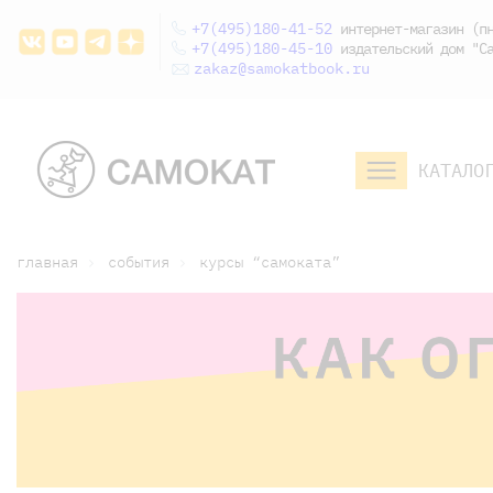
+7(495)180-41-52
интернет-магазин (пн
+7(495)180-45-10
издательский дом "Са
zakaz@samokatbook.ru
КАТАЛО
малышам и
младшим школьникам
дошкольникам
главная
события
курсы “самоката”