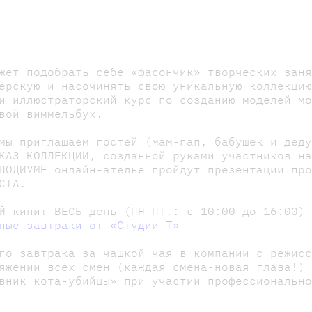
жет подобрать себе «фасончик» творческих зан
ерскую и насочинять свою уникальную коллекци
и иллюстраторский курс по созданию моделей м
вой виммельбух.
мы приглашаем гостей (мам-пап, бабушек и дед
КАЗ КОЛЛЕКЦИИ, созданной руками участников н
ПОДИУМЕ онлайн-ателье пройдут презентации пр
СТА.
Й кипит ВЕСЬ-день (ПН-ПТ.: с 10:00 до 16:00)
ные завтраки от «Студии Т»
о завтрака за чашкой чая в компании с режисс
яжении всех смен (каждая смена-новая глава!)
евник кота-убийцы» при участии профессиональн