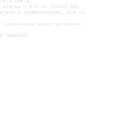
всего Света!
ь ателье – это не только про
бители и профессионалы, все те,
, художниками-иллюстраторами –
ЬЕ САМОКАТ!