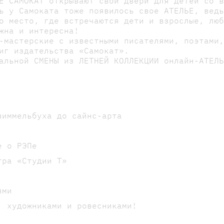
Е САМОКАТ открывают свои двери для детей со 
ь у Самоката тоже появилось свое АТЕЛЬЕ, вед
о место, где встречаются дети и взрослые, лю
жна и интересна!
-мастерские с известными писателями, поэтами
иг издательства «Самокат».
альной СМЕНЫ из ЛЕТНЕЙ КОЛЛЕКЦИИ онлайн-АТЕЛ
виммельбуха до сайнс-арта
е о РЭПе
тра «Студии Т»
ями
, художниками и ровесниками!