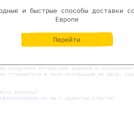
пт.: 10:00-16:00)
одные и быстрые способы доставки с
Европе
 ЧЕТЫРЕХ «ЭР-ЭC» с Игорем Шевчуком
Перейти
оней Уткиной
и мастерами! Следите за анонсами!
 онлайн-формате (на платформе ZOOM), но фишк
мы придумали интересные задания и эксперимен
ли отправиться в мини-экспедицию во двор, са
есть вопросы?
r@samokatbook.ru
мы с радостью ответим!