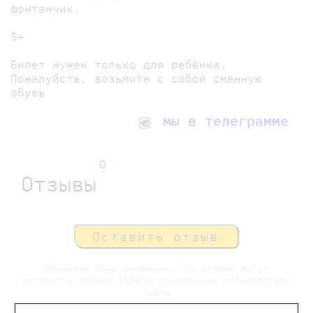
фонтанчик.
5+
Билет нужен только для ребёнка.
Пожалуйста, возьмите с собой сменную
обувь
мы в телеграмме
0
Отзывы
Оставить отзыв
Обращаем Ваше внимание, что отзывы могут
оставлять только зарегистрированные пользователи
сайта