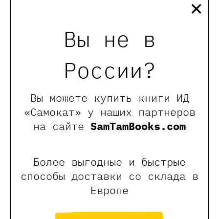
×
Вы не в
России?
Вы можете купить книги ИД
Марина Коровкина
«Самокат» у наших партнеров
на сайте
SamTamBooks.com
Графический дизайнер и почти
искусствовед, сотрудник
Биологического музея им Тимирязева.
Более выгодные и быстрые
Обожаю животных и много лет веду
занятия про них для детей в музее,
способы доставки со склада в
где рассказывает о тайнах и
Европе
удивительных фактах из жизни братьев
наших меньших. У Марины есть
собака - корги Мюнхаузен. Во