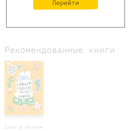
время долгих прогулок с ним
Перейти
появляются классные идеи для занятий
в домике Самоката.
Рекомендованные книги
Слон в полном