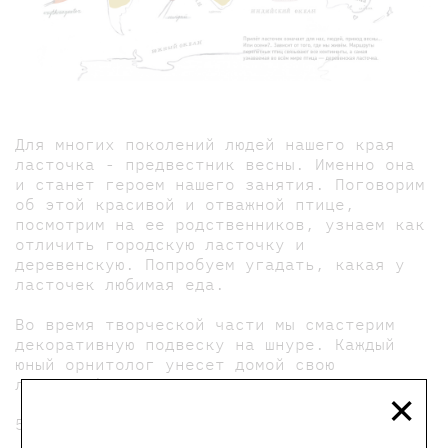
Для многих поколений людей нашего края
ласточка - предвестник весны. Именно она
и станет героем нашего занятия. Поговорим
об этой красивой и отважной птице,
посмотрим на ее родственников, узнаем как
отличить городскую ласточку и
деревенскую. Попробуем угадать, какая у
ласточек любимая еда.
Во время творческой части мы смастерим
декоративную подвеску на шнуре. Каждый
юный орнитолог унесет домой свою
×
ласточку)
5+