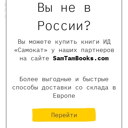
Вы не в
Билет нужен только для ребёнка.
Пожалуйста, возьмите с собой сменную
обувь.
России?
мы в телеграмме
Вы можете купить книги ИД
«Самокат» у наших партнеров
0
Отзывы
на сайте
SamTamBooks.com
Более выгодные и быстрые
Оставить отзыв
способы доставки со склада в
Обращаем Ваше внимание, что отзывы могут
Европе
оставлять только зарегистрированные пользователи
сайта
Перейти