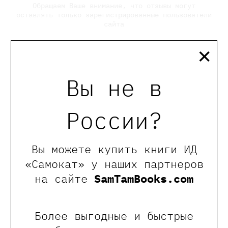
Обращаем Ваше внимание, что отзывы могут
оставлять только зарегистрированные пользователи
сайта
×
Вы не в
России?
Вы можете купить книги ИД
Булай Елена
«Самокат» у наших партнеров
Елена Булай — художник-иллюстратор.
на сайте
SamTamBooks.com
Окончила Московский Государственный
Университет Печати как художник-
график и курс иллюстрации Виктора
Более выгодные и быстрые
Меламеда в БВШД.