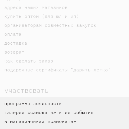
адреса наших магазинов
купить оптом (для юл и ип)
организаторам совместных закупок
оплата
доставка
возврат
как сделать заказ
подарочные сертификаты "дарить легко"
участвовать
программа лояльности
галерея «самоката» и ее события
в магазинчиках «самоката»