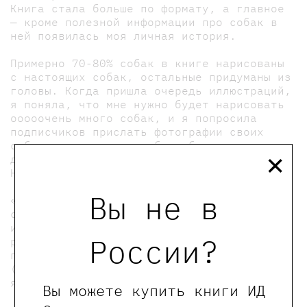
Книга стала больше по формату, а главное
— кроме полезной информации про собак в
ней появилась моя личная история.
Примерно 70-80% собак в книге нарисованы
с настоящих собак, остальные придуманы из
головы. Когда пришла очередь иллюстраций,
я поняла, что мне нужно будет нарисовать
ооооочень много собак, и я попросила
подписчиков прислать фотографии своих
×
собак, которые можно было бы использовать
для книжки. Мне пришло больше 800 писем!
Несколько тысяч фотографий!
Вы не в
«Собака» — это первая книга, которую я
сделала полностью сама: текст, макет,
иллюстрации, рисованные шрифты, работа с
России?
редакторами и научными консультантами,
переводчиком и литературным агентом
(скоро книга выйдет еще на нескольких
языках).
Вы можете купить книги ИД