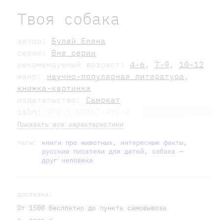
Твоя собака
автор:
Булай Елена
серия:
Вне серии
рекомендуемый возраст:
4-6
,
7-9
,
10-12
жанр:
научно-популярная литература
,
книжка-картинка
издательство:
Самокат
isbn:
978-5-00167-438-2
Показать все характеристики
теги:
книги про животных
,
интересные факты
,
русские писатели для детей
,
собака –
друг человека
доставка:
От 1500 бесплатно до пункта самовывоза