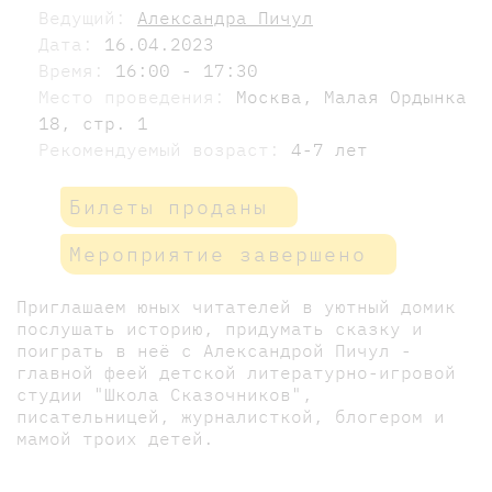
Ведущий:
Александра Пичул
Дата:
16.04.2023
Время:
16:00 - 17:30
Место проведения:
Москва, Малая Ордынка
18, стр. 1
Рекомендуемый возраст:
4-7 лет
Билеты проданы
Мероприятие завершено
Приглашаем юных читателей в уютный домик
послушать историю, придумать сказку и
поиграть в неё с Александрой Пичул -
главной феей детской литературно-игровой
студии "Школа Сказочников",
писательницей, журналисткой, блогером и
мамой троих детей.