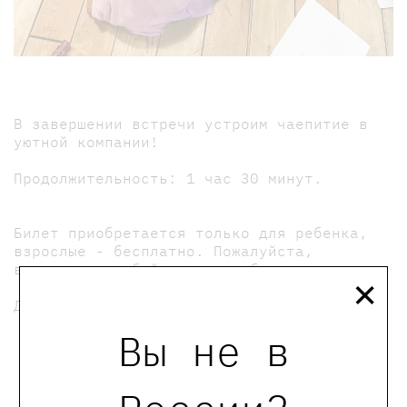
В завершении встречи устроим чаепитие в
уютной компании!
Продолжительность: 1 час 30 минут.
Билет приобретается только для ребенка,
взрослые - бесплатно. Пожалуйста,
×
возьмите с собой сменную обувь.
Для юных читателей 4-7 лет.
Вы не в
мы в телеграмме
0