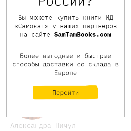
России?
Отзывы
Вы можете купить книги ИД
«Самокат» у наших партнеров
Оставить отзыв
на сайте
SamTamBooks.com
Обращаем Ваше внимание, что отзывы могут
оставлять только зарегистрированные пользователи
сайта
Более выгодные и быстрые
способы доставки со склада в
Европе
Перейти
Александра Пичул