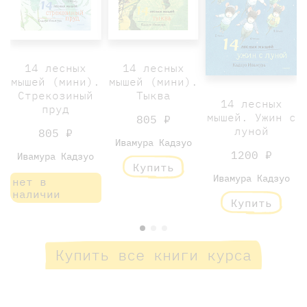
14 лесных
14 лесных
мышей (мини).
мышей (мини).
Стрекозиный
Тыква
14 лесных
пруд
мышей. Ужин с
805 ₽
луной
805 ₽
Ивамура Кадзуо
1200 ₽
Ивамура Кадзуо
Купить
Ивамура Кадзуо
нет в
наличии
Купить
Купить все книги курса