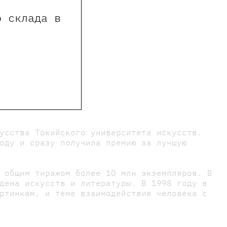
о склада в
усства Токийского университета искусств.
оду и сразу получила премию за лучшую
 общим тиражом более 10 млн экземпляров. В
дена искусств и литературы. В 1998 году в
ртинкам, и теме взаимодействия человека с