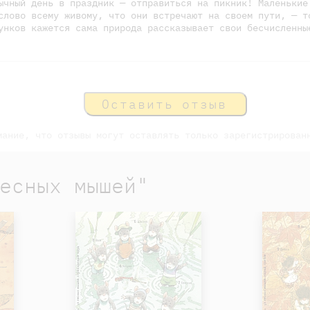
ычный день в праздник — отправиться на пикник! Маленькие
слово всему живому, что они встречают на своем пути, — т
унков кажется сама природа рассказывает свои бесчисленны
Оставить отзыв
мание, что отзывы могут оставлять только зарегистрирован
есных мышей"