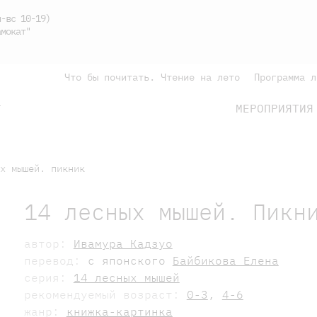
-вс 10-19)
мокат"
Что бы почитать. Чтение на лето
Программа л
МЕРОПРИЯТИЯ
Г
подросткам
родителям
х мышей. пикник
14 лесных мышей. Пикн
автор:
Ивамура Кадзуо
перевод:
с японского
Байбикова Елена
серия:
14 лесных мышей
рекомендуемый возраст:
0-3
,
4-6
жанр:
книжка-картинка