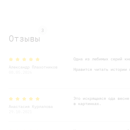
3
Отзывы
Одна из любимых серий кн
Александр Плахотников
Нравится читать истории 
08.05.2026
Это искрящаяся ода весне
в картинках.
Анастасия Курлапова
29.10.2021