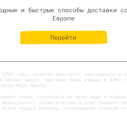
одные и быстрые способы доставки с
Европе
Перейти
о
 1939 году, окончил факультет прикладного иск
4 лесных мышей. Завтрак» была издана в 1983 г
cture Book Award).
мышей» очень популярной во всем мире и издана
 французского правительства и стал Рыцарем ор
 музей Кадзуо Ивамуры, посвященный книжкам-ка