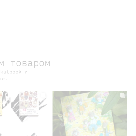
м товаром
okatbook и
те.