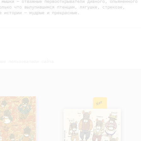
 мышки – отважные первооткрыватели дивного, опьяненного
олько что вылупившимся птенцам, лягушке, стрекозе,
е истории — мудрые и прекрасные.
ные пользователи сайта
Хит