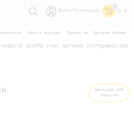
0
Войти/Регистрация
0
Р
ояльности
«Книга внутри»
Премия им. Евгения Клюева
НОВОСТИ
ОБЗОРЫ
О НАС
АВТОРАМ
СОТРУДНИЧЕСТВО
научно-популярные
не только книжки
книги
ик
Начислим 240
бонусов