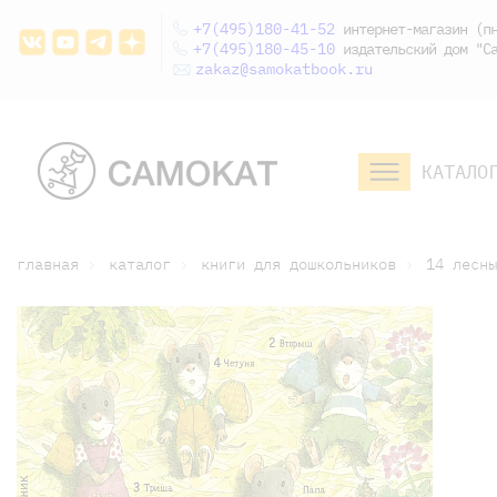
+7(495)180-41-52
интернет-магазин (пн
+7(495)180-45-10
издательский дом "Са
zakaz@samokatbook.ru
КАТАЛО
малышам и
младшим школьникам
дошкольникам
главная
каталог
книги для дошкольников
14 лесны