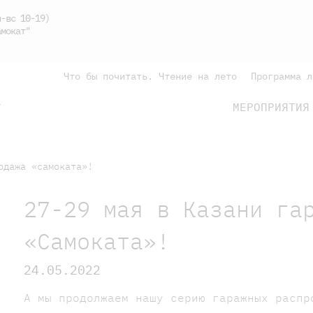
-вс 10-19)
мокат"
Что бы почитать. Чтение на лето
Программа л
МЕРОПРИЯТИЯ
Г
подросткам
родителям
одажа «самоката»!
27-29 мая в Казани га
«Самоката»!
24.05.2022
А мы продолжаем нашу серию гаражных распр