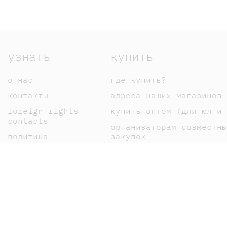
узнать
купить
о нас
где купить?
контакты
адреса наших магазинов
foreign rights
купить оптом (для юл и 
contacts
организаторам совместны
политика
закупок
конфиденциальности
оплата
публичная оферта
доставка
пользовательское
возврат
соглашение
как сделать заказ
карта сайта
подарочные сертификаты
"дарить легко"