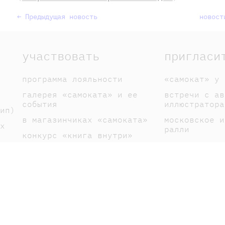
← Предыдущая новость
новост
участвовать
пригласи
программа лояльности
«самокат» у 
галерея «самоката» и ее
встречи с ав
события
иллюстратора
ип)
в магазинчиках «самоката»
московское и
х
ралли
конкурс «книга внутри»
спектакли по
галерея книголюбов
вакансии