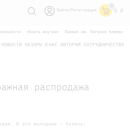
0
Войти/Регистрация
0
Р
ояльности
«Книга внутри»
Премия им. Евгения Клюева
НОВОСТИ
ОБЗОРЫ
О НАС
АВТОРАМ
СОТРУДНИЧЕСТВО
научно-популярные
не только книжки
книги
ражная распродажа
одаж. В эти выходные — Казань!