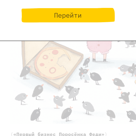
Перейти
(
«Первый бизнес Поросёнка Феди»
)