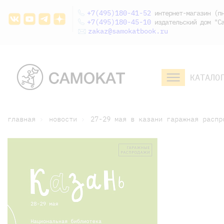
+7(495)180-41-52
интернет-магазин (пн
+7(495)180-45-10
издательский дом "Са
zakaz@samokatbook.ru
КАТАЛО
малышам и
младшим школьникам
дошкольникам
главная
новости
27-29 мая в казани гаражная распр