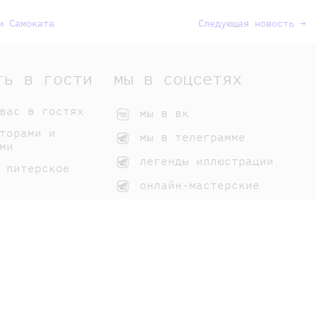
и Самоката
Следующая новость →
ть в гости
мы в соцсетях
вас в гостях
мы в вк
торами и
мы в телеграмме
ми
легенды иллюстрации
 питерское
онлайн-мастерские
 нашим книгам
домики самоката
мы на дзене
вк для библиотек