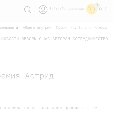
0
Войти/Регистрация
0
Р
ояльности
«Книга внутри»
Премия им. Евгения Клюева
НОВОСТИ
ОБЗОРЫ
О НАС
АВТОРАМ
СОТРУДНИЧЕСТВО
научно-популярные
не только книжки
книги
ремия Астрид
к кандидатов на соискание премии в этом