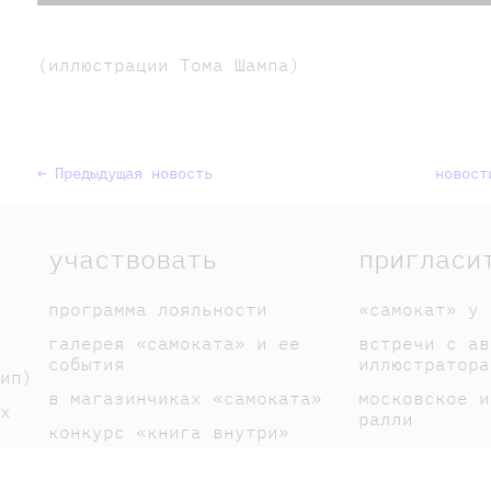
(иллюстрации Тома Шампа)
← Предыдущая новость
новост
участвовать
пригласи
программа лояльности
«самокат» у 
галерея «самоката» и ее
встречи с ав
события
иллюстратора
ип)
в магазинчиках «самоката»
московское и
х
ралли
конкурс «книга внутри»
спектакли по
галерея книголюбов