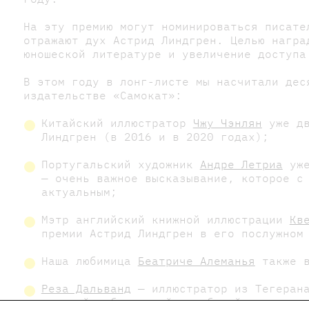
На эту премию могут номинироваться писате
отражают дух Астрид Линдгрен. Целью награ
юношеской литературе и увеличение доступа
В этом году в лонг-листе мы насчитали дес
издательстве «Самокат»:
Китайский иллюстратор
Чжу Чэнлян
уже дв
Линдгрен (в 2016 и в 2020 годах);
Португальский художник
Андре Летриа
уже
— очень важное высказывание, которое с
актуальным;
Мэтр английский книжной иллюстрации
Кв
премии Астрид Линдгрен в его послужном
Наша любимица
Беатриче Алеманья
также в
Реза Дальванд
— иллюстратор из Тегерана
красный — бархатный, глубокий, цвета з