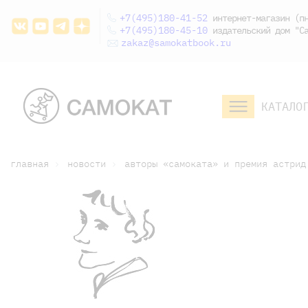
+7(495)180-41-52
интернет-магазин (пн
+7(495)180-45-10
издательский дом "Са
zakaz@samokatbook.ru
КАТАЛО
малышам и
младшим школьникам
дошкольникам
главная
новости
авторы «самоката» и премия астрид