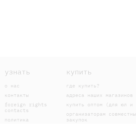
узнать
купить
о нас
где купить?
контакты
адреса наших магазинов
foreign rights
купить оптом (для юл и 
contacts
организаторам совместны
политика
закупок
конфиденциальности
оплата
публичная оферта