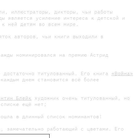
ли, иллюстраторы, дикторы, чьи работы
ды является усиление интереса к детской и
 к ней детям во всем мире.
яток авторов, чьи книги выходили в
ажды номинировался на премию Астрид
 достаточно титулованный. Его книга
«Война»
 каждым днем становится всё более
ентин Блейк
художник очень титулованный, но
 списке ещё нет;
ошла в длинный список номинантов!
, замечательно работающий с цветами. Его
аходящего солнца;