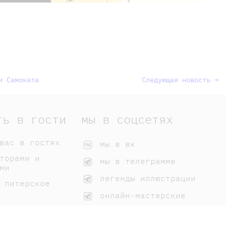
и Самоката
Следующая новость →
ть в гости
мы в соцсетях
вас в гостях
мы в вк
торами и
мы в телеграмме
ми
легенды иллюстрации
 питерское
онлайн-мастерские
 нашим книгам
домики самоката