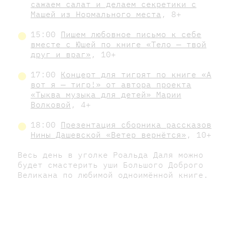
сажаем салат и делаем секретики с
Машей из Нормального места
, 8+
15:00
Пишем любовное письмо к себе
вместе с Юшей по книге «Тело — твой
друг и враг»
, 10+
17:00
Концерт для тигрят по книге «‎А
вот я — тигр!» от автора проекта
«Тыква музыка для детей» Марии
Волковой
, 4+
18:00
Презентация сборника рассказов
Нины Дашевской «Ветер вернётся»
, 10+
Весь день в уголке Роальда Даля можно
будет смастерить уши Большого Доброго
Великана по любимой одноимённой книге.