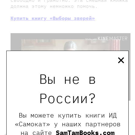
должна этому немножко помочь.
Купить книгу «Выборы зверей»
×
Воспроизвести
Вы не в
видео
России?
← Предыдущая новость
новости Самоката
Вы можете купить книги ИД
Следующая новость →
«Самокат» у наших партнеров
на сайте
SamTamBooks.com
подпишитесь на рассылку, чтобы еженедельно