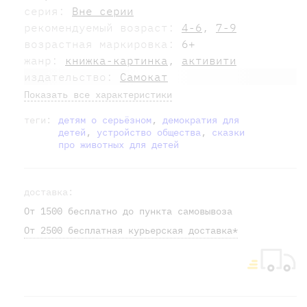
серия:
Вне серии
рекомендуемый возраст:
4-6
,
7-9
возрастная маркировка:
6+
жанр:
книжка-картинка
,
активити
издательство:
Самокат
Показать все характеристики
теги:
детям о серьёзном
,
демократия для
детей
,
устройство общества
,
сказки
про животных для детей
доставка:
От 1500 бесплатно до пункта самовывоза
От 2500 бесплатная курьерская доставка*