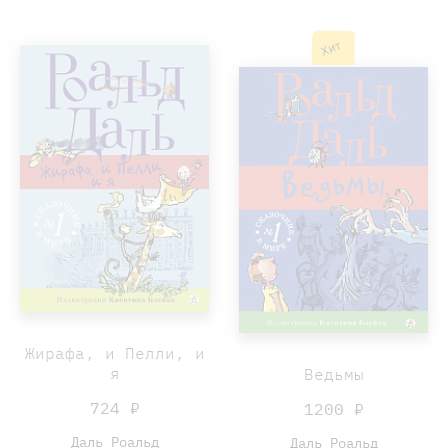
Хит
Жирафа, и Пелли, и
я
Ведьмы
724 ₽
1200 ₽
Даль Роальд
Даль Роальд