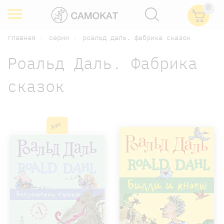
0
главная
серии
роальд даль. фабрика сказок
Роальд Даль. Фабрика
сказок
Хит