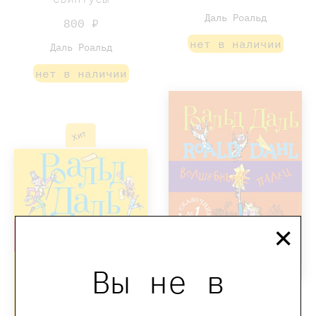
Даль Роальд
800 ₽
нет в наличии
Даль Роальд
нет в наличии
Хит
×
Вы не в
Волшебный палец