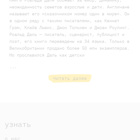
Книги Роальда Даля обожают за юмор, динамику,
неожиданность сюжетов взрослые и дети. Англичане
называют его «сказочником номер один в мире». Он
в одном ряду с такими писателями, как Кеннет
Грэм, Клайв Льюис, Джон Толкиен и Джоан Роулинг.
Роальд Даль — писатель, сценарист, публицист и
поэт, его книги переведены на 34 языка. Только в
Великобритании продано более 50 млн экземпляров.
Но прославился Даль как детски
...
Читать далее
узнать
о нас