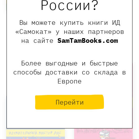
России?
700 ₽
Даль Роальд
Вы можете купить книги ИД
Чарли и шоколадная
нет в наличии
фабрика
«Самокат» у наших партнеров
на сайте
SamTamBooks.com
1200 ₽
Даль Роальд
Хит
Более выгодные и быстрые
нет в наличии
способы доставки со склада в
Европе
Хит
Перейти