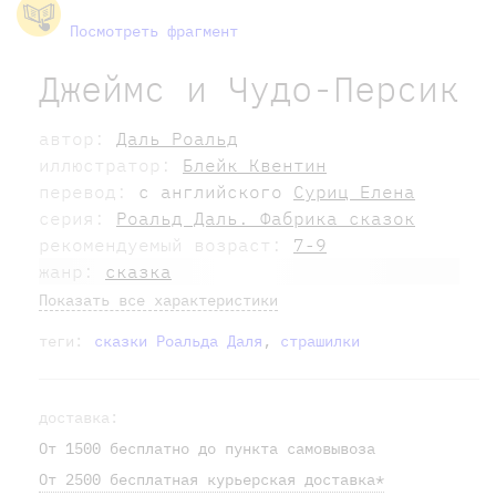
Посмотреть фрагмент
Джеймс и Чудо-Персик
автор:
Даль Роальд
иллюстратор:
Блейк Квентин
перевод:
с английского
Суриц Елена
серия:
Роальд Даль. Фабрика сказок
рекомендуемый возраст:
7-9
жанр:
сказка
Показать все характеристики
теги:
сказки Роальда Даля
,
страшилки
доставка:
От 1500 бесплатно до пункта самовывоза
От 2500 бесплатная курьерская доставка*