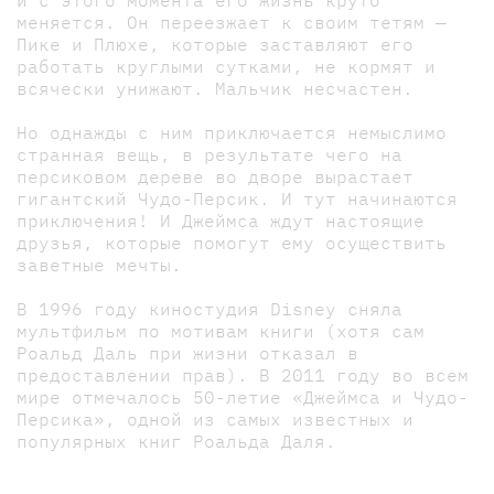
меняется. Он переезжает к своим тетям —
Пике и Плюхе, которые заставляют его
работать круглыми сутками, не кормят и
всячески унижают. Мальчик несчастен.
Но однажды с ним приключается немыслимо
странная вещь, в результате чего на
персиковом дереве во дворе вырастает
гигантский Чудо-Персик. И тут начинаются
приключения! И Джеймса ждут настоящие
друзья, которые помогут ему осуществить
заветные мечты.
В 1996 году киностудия Disney сняла
мультфильм по мотивам книги (хотя сам
Роальд Даль при жизни отказал в
предоставлении прав). В 2011 году во всем
мире отмечалось 50-летие «Джеймса и Чудо-
Персика», одной из самых известных и
популярных книг Роальда Даля.