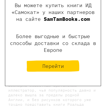
Вы можете купить книги ИД
«Самокат» у наших партнеров
на сайте
SamTamBooks.com
Более выгодные и быстрые
способы доставки со склада в
Европе
Блейк Квентин
Перейти
Квентин Блейк (род. в 1932 году) —
всемирно известный британский
иллюстратор, чья популярность давно и
далеко вышла за пределы родной
Англии, и без рисунков которого уже
трудно представить книги Роальда