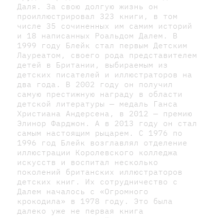
Даля. За свою долгую жизнь он
проиллюстрировал 323 книги, в том
числе 35 сочиненных им самим историй
и 18 написанных Роальдом Далем. В
1999 году Блейк стал первым Детским
Лауреатом, своего рода представителем
детей в Британии, выбираемым из
детских писателей и иллюстраторов на
два года. В 2002 году он получил
самую престижную награду в области
детской литературы — медаль Ганса
Христиана Андерсена, в 2012 — премию
Элинор Фарджон. А в 2013 году он стал
самым настоящим рыцарем. С 1976 по
1996 год Блейк возглавлял отделение
иллюстрации Королевского колледжа
искусств и воспитал несколько
поколений британских иллюстраторов
детских книг. Их сотрудничество с
Далем началось с «Огромного
крокодила» в 1978 году. Это была
далеко уже не первая книга