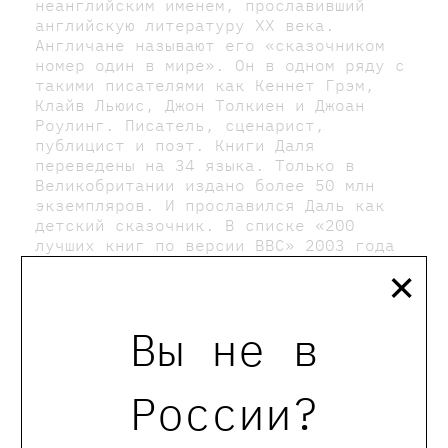
неанглийским именем, прославивший
английскую литературу XX века.
Англичане называют его «сказочником
номер один в мире». Он в одном ряду с
такими писателями как Кеннет Грэм,
Клайв Льюис, Джон Толкиен и Джоан
Роулинг. Писатель, сценарист,
публицист и поэт. Книги Даля
переведены на 34 языка. Только в
Великобритании издано более 50 млн
экземпляров. И прославился Даль как
детский сказочник. В списке «200
лучших книг по версии BBC» 2003 года
×
— восемь из семнадцати написанных им
книг для детей. Все его книги —
бестселлеры, по ним сняты фильмы и
мультфильмы.
Вы не в
В России впервые Даль был издан в
1991 году. Сейчас в «Самокате» изданы
России?
все восемнадцать сказок Даля для
детей разных возрастов.