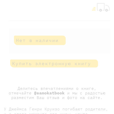
Нет в наличии
Купить электронную книгу
Делитесь впечатлениями о книге,
отмечайте
@samokatbook
и мы с радостью
разместим Ваш отзыв и фото на сайте.
У Джеймса Генри Круизо погибают родители,
и с этого момента его жизнь круто